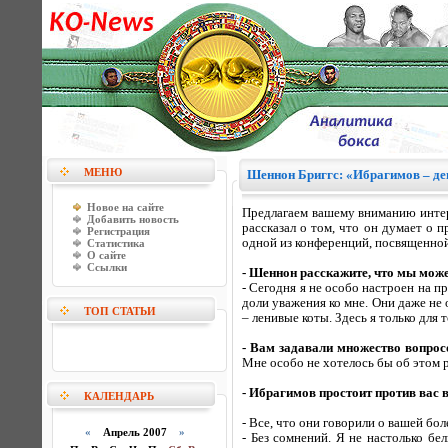
МЕНЮ
Шеннон Бриггс: «Ибрагимов – д
Новое на сайте
Предлагаем вашему вниманию интер
Добавить новость
рассказал о том, что он думает о 
Регистрация
одной из конференций, посвященной
Статистика
О сайте
Ссылки
- Шеннон расскажите, что мы може
- Сегодня я не особо настроен на 
доли уважения ко мне. Они даже не
ТОП СТАТЬИ
– ленивые коты. Здесь я только для 
- Вам задавали множество вопросо
Мне особо не хотелось бы об этом
- Ибрагимов простоит против вас 
КАЛЕНДАРЬ
- Все, что они говорили о вашей бол
«
Апрель 2007
»
- Без сомнений. Я не настолько бе