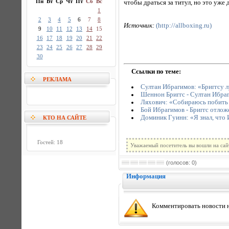
Пн
Вт
Ср
Чт
Пт
Сб
Вс
чтобы драться за титул, но это уже
1
2
3
4
5
6
7
8
Источник:
(http://allboxing.ru)
9
10
11
12
13
14
15
16
17
18
19
20
21
22
23
24
25
26
27
28
29
30
Ссылки по теме:
РЕКЛАМА
Султан Ибрагимов: «Бриггсу л
Шеннон Бриггс - Султан Ибраг
Ляхович: «Собираюсь побить
Бой Ибрагимов - Бриггс отлож
Доминик Гуинн: «Я знал, что
КТО НА САЙТЕ
Гостей: 18
Уважаемый посетитель вы вошли на сай
(голосов: 0)
Информация
Комментировать новости н