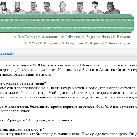
Зал Славы
|
Аналитика
|
Рейтинги
|
Видео
|
Фото
|
Новости
MMA
|
Интервью
|
Репортажи
|
Опросы
|
Комментарии
ешевка!»
вью с чемпионом WBO в супертяжелом весе Шенноном Бриггсом, в котором о
предстоящей встрече с Султаном Ибрагимовым 2 июня в Атлантик Сити. Бесед
 предстоящей защите титула.
т ожидать от вас 2 июня?
промоушен своего поединка. С вами я буду честен. Промоутеры обращаются со
 оплатили мой перелет сюда. Мой приятель Скотт Херш отправил меня на сво
того, чтобы исполнить свои обязательства, просто для того, чтобы оказаться зде
в о пневмонии, болезни во время первого переноса боя. Что вы думаете о
 распространяться…
все 12 раундов?
- Не думаю, что так много.
езни, придает вам злости?
лый и пушистый, чтобы прощать такие слова. Я хочу сделать свое дело. Он 