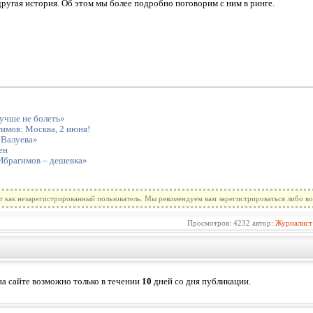
 другая история. Об этом мы более подробно поговорим с ним в ринге.
учше не болеть»
имов: Москва, 2 июня!
 Валуева»
ен
 Ибрагимов – дешевка»
т как незарегистрированный пользователь. Мы рекомендуем вам зарегистрироваться либо во
Просмотров: 4232 автор:
Журналист
а сайте возможно только в течении
10
дней со дня публикации.