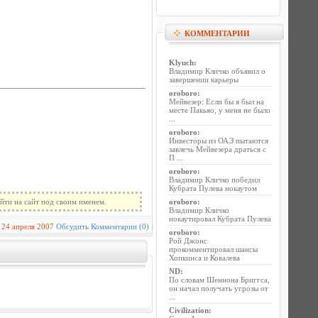
КОММЕНТАРИИ
Klyuch
:
Владимир Кличко объявил о
завершении карьеры
oroboro
:
Мейвезер: Если бы я был на
месте Пакьяо, у меня не было
...
oroboro
:
Инвесторы из ОАЭ пытаются
завлечь Мейвезера драться с
П ...
oroboro
:
Владимир Кличко победил
Кубрата Пулева нокаутом
йти на сайт под своим именем.
oroboro
:
Владимир Кличко
нокаутировал Кубрата Пулева
24 апреля 2007
Обсудить
Комментарии (0)
oroboro
:
Рой Джонс
прокомментировал шансы
Хопкинса и Ковалева
ND
:
По словам Шеннона Бриггса,
он начал получать угрозы от
...
Civilization
: