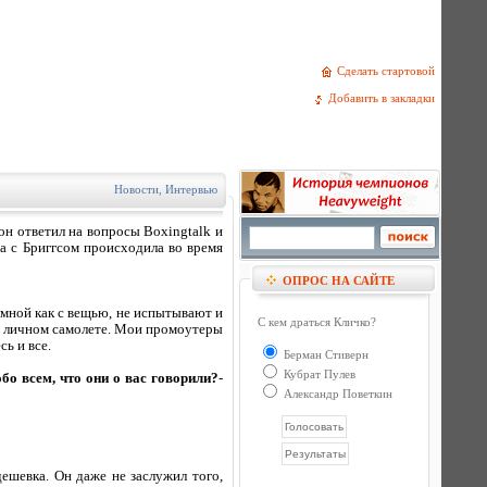
Сделать стартовой
Добавить в закладки
Новости
,
Интервью
н ответил на вопросы Boxingtalk и
а с Бриггсом происходила во время
ОПРОС НА САЙТЕ
 мной как с вещью, не испытывают и
С кем драться Кличко?
ем личном самолете. Мои промоутеры
сь и все.
Берман Стиверн
Кубрат Пулев
бо всем, что они о вас говорили?
-
Александр Поветкин
дешевка. Он даже не заслужил того,