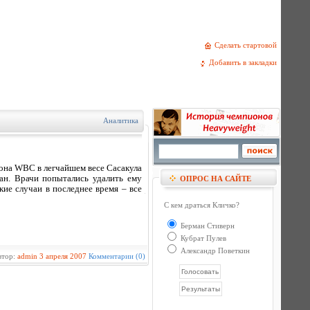
Сделать стартовой
Добавить в закладки
Аналитика
она WBC в легчайшем весе Сасакула
ван. Врачи попытались удалить ему
ОПРОС НА САЙТЕ
кие случаи в последнее время – все
С кем драться Кличко?
Берман Стиверн
Кубрат Пулев
Александр Поветкин
втор:
admin
3 апреля 2007
Комментарии (0)