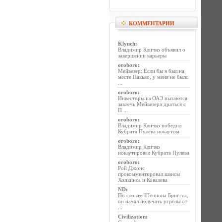
КОММЕНТАРИИ
Klyuch
:
Владимир Кличко объявил о
завершении карьеры
oroboro
:
Мейвезер: Если бы я был на
месте Пакьяо, у меня не было
...
oroboro
:
Инвесторы из ОАЭ пытаются
завлечь Мейвезера драться с
П ...
oroboro
:
Владимир Кличко победил
Кубрата Пулева нокаутом
oroboro
:
Владимир Кличко
нокаутировал Кубрата Пулева
oroboro
:
Рой Джонс
прокомментировал шансы
Хопкинса и Ковалева
ND
:
По словам Шеннона Бриггса,
он начал получать угрозы от
...
Civilization
: