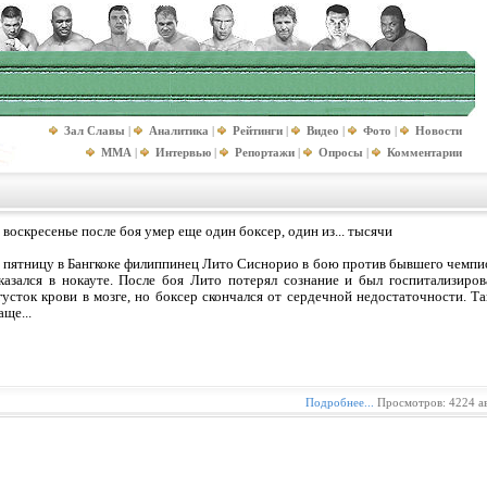
Зал Славы
|
Аналитика
|
Рейтинги
|
Видео
|
Фото
|
Новости
MMA
|
Интервью
|
Репортажи
|
Опросы
|
Комментарии
 воскресенье после боя умер еще один боксер, один из... тысячи
 пятницу в Бангкоке филиппинец Лито Сиснорио в бою против бывшего чемпи
казался в нокауте. После боя Лито потерял сознание и был госпитализиро
густок крови в мозге, но боксер скончался от сердечной недостаточности. Та
аще...
Подробнее...
Просмотров: 4224 а