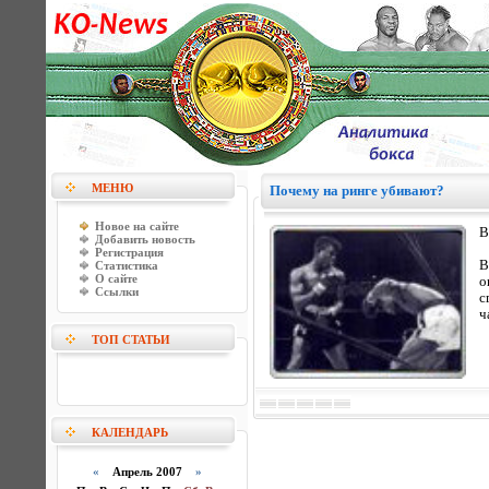
МЕНЮ
Почему на ринге убивают?
Новое на сайте
В
Добавить новость
Регистрация
В
Статистика
О сайте
о
Ссылки
с
ч
ТОП СТАТЬИ
КАЛЕНДАРЬ
«
Апрель 2007
»