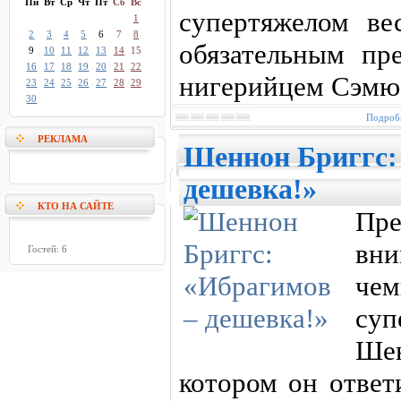
Пн
Вт
Ср
Чт
Пт
Сб
Вс
супертяжелом в
1
2
3
4
5
6
7
8
обязательным пр
9
10
11
12
13
14
15
16
17
18
19
20
21
22
нигерийцем Сэмюэ
23
24
25
26
27
28
29
30
Подробн
РЕКЛАМА
Шеннон Бриггс:
дешевка!»
КТО НА САЙТЕ
Пр
вн
Гостей: 6
ч
су
Ше
котором он ответ