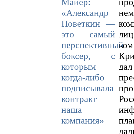
про
не
ком
ли
ко
Кр
дал
пр
пр
Ро
ин
пл
да