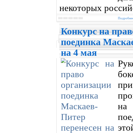
некоторых россий
Подробнее
Конкурс на прав
поединка Маска
на 4 мая
Ру
бок
при
про
на
пое
эт