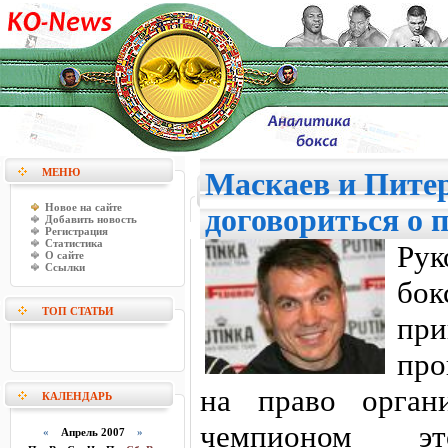
МЕНЮ
Маскаев и Питер
Новое на сайте
договориться о 
Добавить новость
Регистрация
Статистика
Ру
О сайте
Ссылки
бок
ТОП СТАТЬИ
при
про
на право орган
КАЛЕНДАРЬ
чемпионом э
«
Апрель 2007
»