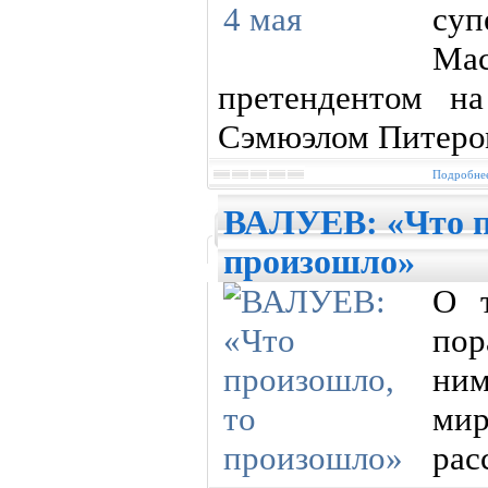
суп
Мас
претендентом н
Сэмюэлом Питером
Подробнее
ВАЛУЕВ: «Что п
произошло»
О т
пор
ни
ми
рас