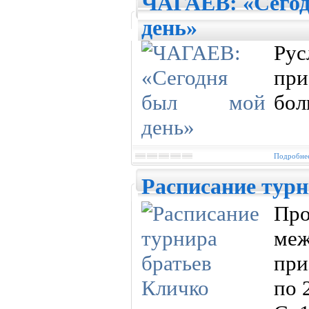
ЧАГАЕВ: «Сегод
день»
Рус
пр
бол
Подробнее
Расписание турн
П
меж
при
по 