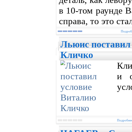
в 10-том раунде В
справа, то это ст
Подробн
Льюис поставил
Кличко
Кли
и 
усл
Подробнее