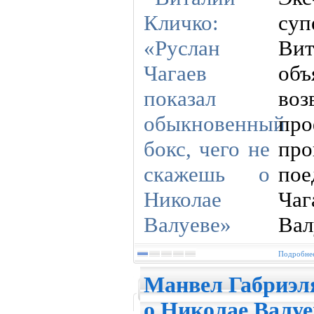
суп
Ви
об
в
пр
про
по
Ча
Вал
Подробнее
Манвел Габриэл
о Николае Валуе