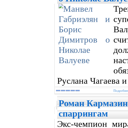
Тре
суп
Вал
счи
д
нас
обя
Руслана Чагаева и
Подробнее
Роман Кармазин
спаррингам
Экс-чемпион мир