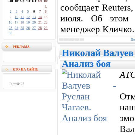
Пн
Вт
Ср
Чт
Пт
Сб
Вс
сообщает Reuters,
1
2
3
4
5
6
7
8
июля. Об этом 
9
10
11
12
13
14
15
16
17
18
19
20
21
22
менеджер Кличко.
23
24
25
26
27
28
29
30
По
РЕКЛАМА
Николай Валуев 
Анализ боя
КТО НА САЙТЕ
АТО
Гостей: 25
Отм
на
эмо
Ва