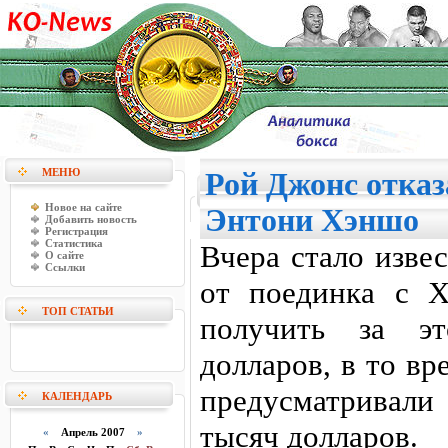
МЕНЮ
Рой Джонс отказ
Новое на сайте
Энтони Хэншо
Добавить новость
Регистрация
Статистика
Вчера стало изве
О сайте
Ссылки
от поединка с Х
ТОП СТАТЬИ
получить за э
долларов, в то вр
предусматривали
КАЛЕНДАРЬ
тысяч долларов.
«
Апрель 2007
»