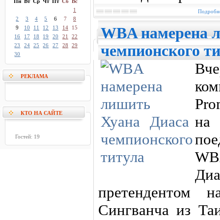
Пн
Вт
Ср
Чт
Пт
Сб
Вс
1
Подробне
2
3
4
5
6
7
8
9
10
11
12
13
14
15
WBA намерена л
16
17
18
19
20
21
22
23
24
25
26
27
28
29
чемпионского т
30
Вч
РЕКЛАМА
ко
Pro
КТО НА САЙТЕ
на
пое
Гостей: 19
WBA
Ди
претендентом н
Сингванча из Таи