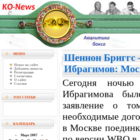
МЕНЮ
Шеннон Бриггс 
Новое на сайте
Ибрагимов: Моск
Добавить новость
Регистрация
Статистика
Сегодня ночью 
О сайте
Ссылки
Ибрагимова был
ТОП СТАТЬИ
заявление о то
необходимые дого
КАЛЕНДАРЬ
в Москве поединк
«
Март 2007
»
по версии WBO в 