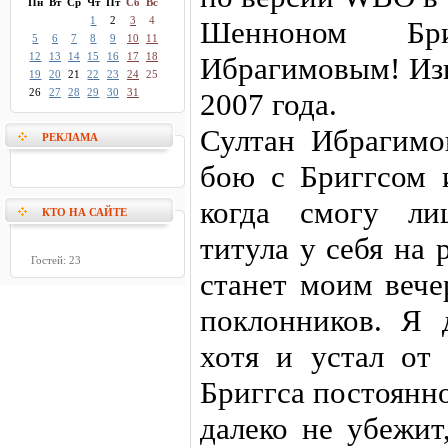
Пн
Вт
Ср
Чт
Пт
Сб
Вс
1
2
3
4
Шенноном Бр
5
6
7
8
9
10
11
12
13
14
15
16
17
18
Ибрагимовым! Изв
19
20
21
22
23
24
25
26
27
28
29
30
31
2007 года.
Султан Ибрагимо
РЕКЛАМА
бою с Бриггсом 
когда смогу ли
КТО НА САЙТЕ
титула у себя на 
Гостей: 23
станет моим вече
поклонников. Я 
хотя и устал от 
Бриггса постоянн
далеко не убежит