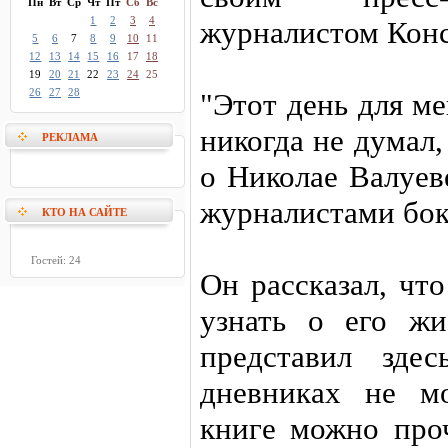
Пн
Вт
Ср
Чт
Пт
Сб
Вс
1
2
3
4
журналистом Кон
5
6
7
8
9
10
11
12
13
14
15
16
17
18
19
20
21
22
23
24
25
26
27
28
"Этот день для м
никогда не думал,
РЕКЛАМА
о Николае Валуеве
журналистами бок
КТО НА САЙТЕ
Гостей: 24
Он рассказал, чт
узнать о его жи
представил зде
дневниках не м
книге можно проч