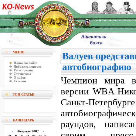
МЕНЮ
Валуев представ
Новое на сайте
автобиографию
Добавить новость
Регистрация
Статистика
Чемпион мира в
О сайте
Ссылки
версии WBA Нико
ТОП СТАТЬИ
Санкт-Пе
автобиографи
КАЛЕНДАРЬ
раундов, напис
«
Февраль 2007
»
своим пресс-