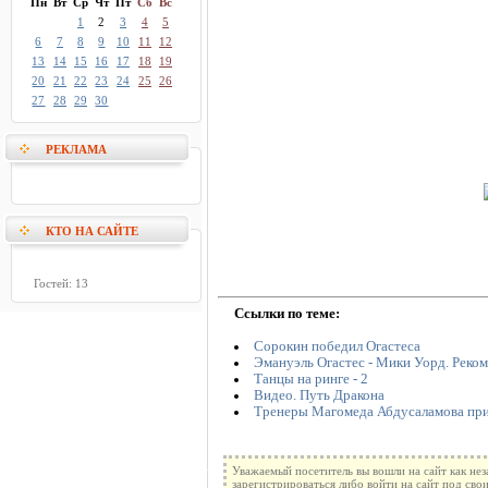
Пн
Вт
Ср
Чт
Пт
Сб
Вс
1
2
3
4
5
6
7
8
9
10
11
12
13
14
15
16
17
18
19
20
21
22
23
24
25
26
27
28
29
30
РЕКЛАМА
КТО НА САЙТЕ
Гостей: 13
Ссылки по теме:
Сорокин победил Огастеса
Эмануэль Огастес - Мики Уорд. Реко
Танцы на ринге - 2
Видео. Путь Дракона
Тренеры Магомеда Абдусаламова пр
Уважаемый посетитель вы вошли на сайт как не
зарегистрироваться либо войти на сайт под сво