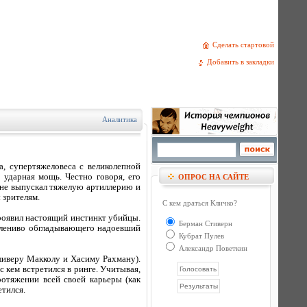
Сделать стартовой
Добавить в закладки
Аналитика
а, супертяжеловеса с великолепной
 ударная мощь. Честно говоря, его
ОПРОС НА САЙТЕ
не выпускал тяжелую артиллерию и
 зрителям.
С кем драться Кличко?
проявил настоящий инстинкт убийцы.
Берман Стиверн
, лениво обгладывающего надоевший
Кубрат Пулев
Александр Поветкин
ливеру Макколу и Хасиму Рахману).
 кем встретился в ринге. Учитывая,
ротяжении всей своей карьеры (как
етился.