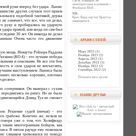
Сауль Альварес не
заинтересован в реванше с
левой руки вперед без удара. Льюис
Флойдом-Мей ...
ьшинстве других случаев этот прием
ND
:
ьзовался подобной тактикой, держа
Крис Берд научит Бриггса
е означает, что все, что он делал,
защищаться
го руку и пробирались на ударную
удара правой, или когда он сам был
следние 30 лет. Он никогда не делал
манным. Очень часто это движение
АРХИВ СТАТЕЙ
Март 2025 (1)
ную мощь. Нокауты Рэйзора Раддока
Ноябрь 2023 (1)
Рахмана (КО 4) – это лучшие победы
Апрель 2023 (1)
льными и опасными. Не все эти бои
Декабрь 2022 (1)
ость и сила ударов не впечатлять,
Ноябрь 2022 (2)
Сентябрь 2022 (2)
 Лучшим выступлением Льюиса было
 нанес несколько хороших, плотных
Показать весь архив
«десять».
х соперников. Он выиграл с сухим
 передвигаясь по рингу. Но не было
НАШИ ДРУЗЬЯ
ередвигающийся Дэвид Туа не сможет
ом. Решение судей (ничья) – это
го грабежа. Конечно же, нельзя не
 говоря уже о том, что Холифилду
д таким многогранным бойцом, как
юиса. В пятом раунде ему помешала
юис слишком тревожился по поводу