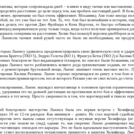
актика, которая сопровождала джеб – я имею в виду тычки или выставление 
определить расстояние до цели перед тем, как пробить настоящий джеб. В бол
 менее, временами он был очень эффективен. Мохаммед Али тоже иногда пол
ой, но это уже был не тот Али. То, что Али был величайшим в истории, еще н
ся делать это против Джо Фрэйзера и Кена Нортона, те быстро отбивали е
перед выпрямленную руку только тогда, когда хотел получше примериться для 
держать соперника на расстоянии. Холмс был пожалуй королем джебберов за по
е Льюисом тычков левой рукой часто не было ни необходимым, ни проду
оторых Льюису удавалось продемонстрировать свою физическую силу и удар
ннона Бриггса (ТКО 5), Эндрю Голоты (КО 1), Франсуа Боты (ТКО 2) и Хасима 
енных боксеров не был выдающимся технарем, но они все были большими, си
ары Льюиса часто разбавлялись всякого рода грязноватыми ходами, но точн
ет о демонстрации брутальной мощи, Льюис занимает очень высокое место.
аутировав Хасима Рахмана. Льюис хорошо перемещался по рингу в том бою и
еносным правым кроссом, после которого Рахман уже не смог встать до счета 
боксировании, Льюис выглядел впечатляюще в основном против ограниченны
, удерживая его на дальней дистанции на протяжении всего боя и эффективно
ьюиса в тот вечер. Просто уверенность в том, что короткорукий и тяжело п
ей боксерского мастерства Льюиса была его первая встреча с Холифилд
грал 10 из 12-ти раундов. Как минимум – девять. Но стал жертвой судейско
г против него вышла самая отсутствующая и неумная версия Холифилда (не
ности уже пошли на спад), однако то, как уверенно Льюис доминировал на
ечатляющих эпизодов его карьеры. Это не было идеальным выступлением Ль
не сумел воспользоваться потрясением прижатого к канатам Холифилда. Ль