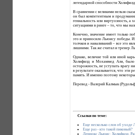
легендарной способности Холифилда
В сравнении с великими нельзя ска
он был компетентным и продуманным
гениальность или виртуозность, а 
ситуациями в ринге – то, что мы на
Конечно, значение имеет только п
это и приносило Льюису победы. Из
толчков и наваливаний – все это я
лишними. Так же считал и тренер 
Однако, величие той или иной кар
Холифилд и Мохаммед Али, было 
осторожность, не уступать врагу ни
в результате оказывается, что эти
память. И именно поэтому некоторые
Перевод - Валерий Калмык (Рудольф
Ссылки по теме:
Еще несколько слов об уходе 
Еще раз - кто такой пиковый?
Леннокс Льюис: Холифилд, Ра