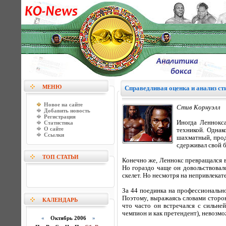
МЕНЮ
Справедливая оценка и анализ с
Новое на сайте
Стив Корнуэлл
Добавить новость
Регистрация
Иногда Леннокса
Статистика
О сайте
техникой. Однак
Ссылки
шахматный, прод
сдерживал свой б
ТОП СТАТЬИ
Конечно же, Леннокс превращался в
Но гораздо чаще он довольствовал
скелет. Но несмотря на непривлекат
За 44 поединка на профессиональн
Поэтому, выражаясь словами сторон
КАЛЕНДАРЬ
что часто он встречался с сильне
чемпион и как претендент), невозмо
«
Октябрь 2006
»