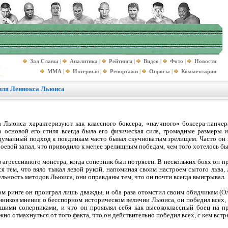
Зал Славы
|
Аналитика
|
Рейтинги
|
Видео
|
Фото
|
Новости
MMA
|
Интервью
|
Репортажи
|
Опросы
|
Комментарии
тиля Леннокса Льюиса
 Льюиса характеризуют как классного боксера, «научного» боксера-панчер
о основой его стиля всегда была его физическая сила, громадные размеры и
уманный подход к поединкам часто бывал скучноватым зрелищем. Часто он 
оевой запал, что приводило к менее зрелищным победам, чем того хотелось бы
 агрессивного монстра, когда соперник был потрясен. В нескольких боях он 
ся тем, что вяло тыкал левой рукой, напоминая своим настроем сытого льва
ельность методов Льюиса, они оправданы тем, что он почти всегда выигрывал.
ом ринге он проиграл лишь дважды, и оба раза отомстил своим обидчикам (О
ников мнения о бесспорном историческом величии Льюиса, он победил всех, с
йшими соперниками, и что он проявлял себя как высококлассный боец на п
жно отмахнуться от того факта, что он действительно победил всех, с кем встр