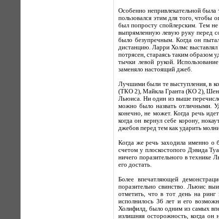
Особенно непривлекательной была т
пользовался этим для того, чтобы 
был попросту спойлерским. Тем не
выпрямленную левую руку перед соб
было безупречным. Когда он пытал
дистанцию. Ларри Холмс выставлял в
потрясен, стараясь таким образом у
тычки левой рукой. Использовани
заменяло настоящий джеб.
Лучшими были те выступления, в к
(ТКО 2), Майкла Гранта (КО 2), Ше
Льюиса. Ни один из выше перечисл
можно было назвать отличными. Уд
конечно, не может. Когда речь ид
когда он вернул себе корону, нок
джебов перед тем как ударить молни
Когда же речь заходила именно о 
счетом у плоскостопого Дэвида Туа
ничего поразительного в технике Л
его достать.
Более впечатляющей демонстраци
поразительно свинство. Льюис выи
отметить, что в тот день на рин
исполнилось 36 лет и его возмож
Холифилд, было одним из самых вп
излишняя осторожность, когда он 