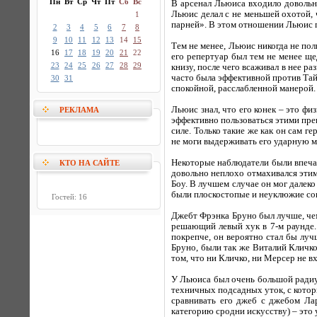
Пн
Вт
Ср
Чт
Пт
Сб
Вс
В арсенал Льюиса входило довольно
Льюис делал с не меньшей охотой,
1
парней». В этом отношении Льюис п
2
3
4
5
6
7
8
9
10
11
12
13
14
15
Тем не менее, Льюис никогда не пол
16
17
18
19
20
21
22
его репертуар был тем не менее ще
23
24
25
26
27
28
29
книзу, после чего всаживал в нее р
часто была эффективной против Тай
30
31
спокойной, расслабленной манерой.
Льюис знал, что его конек – это фи
РЕКЛАМА
эффективно пользоваться этими преи
силе. Только такие же как он сам г
не моги выдерживать его ударную мо
Некоторые наблюдатели были впечат
КТО НА САЙТЕ
довольно неплохо отмахивался этим
Боу. В лучшем случае он мог далеко
были плоскостопые и неуклюжие соп
Гостей: 16
Джебт Фрэнка Бруно был лучше, че
решающий левый хук в 7-м раунде.
покрепче, он вероятно стал бы луч
Бруно, были так же Виталий Кличко
том, что ни Кличко, ни Мерсер не 
У Льюиса был очень большой радиу
техничных подсадных уток, с котор
сравнивать его джеб с джебом Ла
категорию сродни искусству) – это