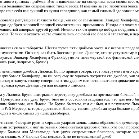
 много грязных приёмов. Это и наваливание на соперника всем своим весом, 
 чем большинство современных тяжеловесов. И именно за это любители бокса
роявил себя как лучший из кучки середняков, как самый сильный здоровяк в м
ьзовался репутацией грязного бойца, как его современники Эвандер Холифилд,
дро сдобрен хорошей порцией сомнительных приемчиков. Иногда он хватал со
азмашистый апперкот другой рукой. Именно так он довел до победы поединок с
сона. Толчки и захваты часто становились основой его боевой стратегии, в п
зическая сила и габариты. Шести футов пяти дюймов роста и с весом в предела
муществами. Он знал, как быть боссом в ринге. Даже те, кто не уступал ему в
еркулесы Эвандер Холифилд и Фрэнк Бруно не пали жертвой его физической силы
щь (как, например, Бруно).
лены левым джебом Льюиса. Но, по правде говоря, этот инструмент в его арс
 джебом от Холифилда, но ни разу ему не удалось потрясти его джебом, как
 назад откинуть голову соперника этим ударом или остановить его движение в
ерники вроде Дэвида Туа или позднего Тайсона.
м у Льюиса. Бруно выигрывал перестрелку джебами на протяжении большей ча
 Пропустив этот удар Бруно был не в состоянии защищаться, что для него б
шим боксером, чем Льюис. Но Бруно был тем, кем он был, и в результате Ль
 и Рэй Мерсер, которые доставили Льюису своими джебами куда больше пробл
входят в число самых лучших джебберов.
с атаки, быстрые руки и хорошая ударная мощь. Таким образом, он демонст
ыми встречался, и мог на равных обмениваться джебом с теми, кто был профес
рри Холмса или Мохаммеда Али (двух современных боксеров, которые вы
 уж слишком. У Льюиса был неплохой, но не великолепный джеб.