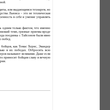
ной.
ащиты, или выдающимся технарем, но
ерства Льюиса – это не техническая
ренность в себе и умение управлять
ь одним только фактом, что именно
 низкий темп, грязные приемы вроде
унда поединка с Тайсоном были явно
о побед.
 бойцов, как Томас Хернс, Эвандер
ько в их победах. Отбросить всю
ксеров называют великими. Даже если
это приносит бойцам славу и вечную
рии.