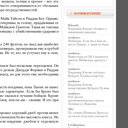
захваты, толчки и прочее – все это
 часто отворачиваются от «больших
оре посредственностей.
КОММЕНТАРИИ
 Майк Тайсон и Риддик Боу. Однако,
перника за голову, придавливая ее
Klyuch
:
 Майклом Грантом. Такая же тактика
Владимир Кличко объявил о
еремешку с убийственными ударами и
завершении карьеры
oroboro
:
Мейвезер: Если бы я был на
х 240 фунтов, он знал, как наиболее
месте Пакьяо, у меня не было
...
 размерах, проигрывали ему в грубой
. Но те, кто не уступал ему в силе,
oroboro
:
Инвесторы из ОАЭ пытаются
завлечь Мейвезера драться с
П ...
енале был несколько переоценен. Он
oroboro
:
 это делали Джордж Форман и Риддик
Владимир Кличко победил
перед, но для этого ему необходимы
Кубрата Пулева нокаутом
oroboro
:
Владимир Кличко
сти поединка, пока Льюис не нанес
нокаутировал Кубрата Пулева
ыло характерно. Если бы Бруно был
oroboro
:
юис оказался лучшим бойцом. Кроме
Рой Джонс
ем, чем он им – своими. И это при
прокомментировал шансы
Хопкинса и Ковалева
ND
:
рировал хороший джеб против менее
По словам Шеннона Бриггса,
он начал получать угрозы от
сионалом более высокого класса. Но
...
вели владение джебом в отдельную
Civilization
: