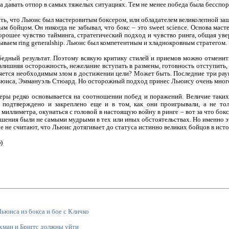
 давать отпор в самых тяжелых ситуациях. Тем не менее победа была бесспор
зать, что Льюис был мастеровитым боксером, или обладателем великолепной з
 бойцом. Он никогда не забывал, что бокс – это sweet science. Основа маст
хорошее чувство тайминга, стратегический подход и чувство ринга, общая уве
зываем ring generalship. Льюис был компетентным и хладнокровным стратегом.
обедный результат. Поэтому всякую критику стилей и приемов можно отменит
лишняя осторожность, нежелание вступать в размены, готовность отступить,
вляется необходимым злом в достижении цели? Может быть. Последние три ра
Льюиса, Эммануэль Стюард. Но осторожный подход принес Льюису очень мног
ьеры редко основывается на соотношении побед и поражений. Величие таких
подтверждено и закреплено еще и в том, как они проигрывали, а не тол
 миллиметра, окунаться с головой в настоящую войну в ринге – вот за что бо
 решения были не самыми мудрыми в тех или иных обстоятельствах. Но именно 
 не считают, что Льюис дотягивает до статуса истинно великих бойцов в исто
)
Льюиса из бокса и бое с Кличко
хман и Бриггс должны уйти