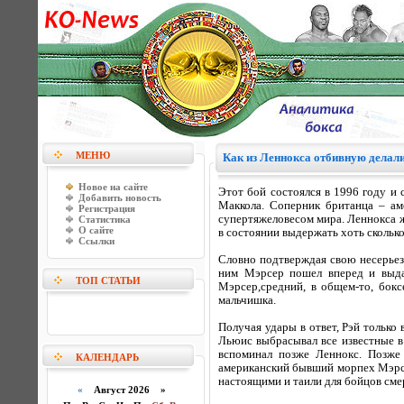
МЕНЮ
Как из Леннокса отбивную делал
Новое на сайте
Этот бой состоялся в 1996 году и 
Добавить новость
Маккола. Соперник британца – ам
Регистрация
супертяжеловесом мира. Леннокса 
Статистика
О сайте
в состоянии выдержать хоть скольк
Ссылки
Словно подтверждая свою несерьезн
ним Мэрсер пошел вперед и выда
ТОП СТАТЬИ
Мэрсер,средний, в общем-то, бокс
мальчишка.
Получая удары в ответ, Рэй только
Льюис выбрасывал все известные в 
вспоминал позже Леннокс. Позже
КАЛЕНДАРЬ
американский бывший морпех Мэрсер
настоящими и таили для бойцов сме
«
Август 2026 »