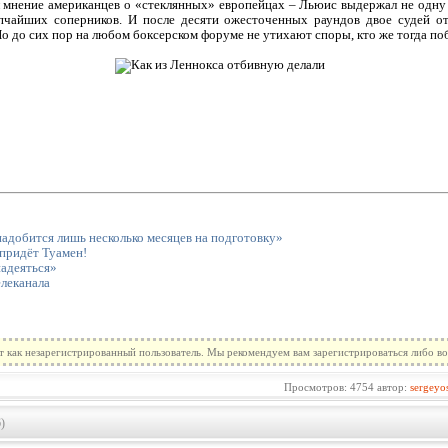
л мнение американцев о «стеклянных» европейцах – Льюис выдержал не одн
пчайших соперников. И после десяти ожесточенных раундов двое судей о
о до сих пор на любом боксерском форуме не утихают споры, кто же тогда поб
адобится лишь несколько месяцев на подготовку»
 придёт Туамен!
адеяться»
елеканала
т как незарегистрированный пользователь. Мы рекомендуем вам зарегистрироваться либо во
Просмотров: 4754 автор:
sergeyo
)