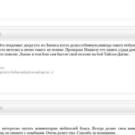
)
то неадекват ,когда ето из Льюиса ктото делал отбивную,никогда такого небило
тото метелил я лично такого не помню .Проиграш Макколу ето шняга ,судья да
по повезло ,Льюис в том бою сам был не свой похоже на бой Тайсон-Даглас.
----
рутого бойца найдётся ещё круче :-)
2)
 интересно читать комментарии любителей бокса. Всегда делаю свои вы
ам, не пишите с ошибками. Очень режет глаз. Спасибо за понимание.