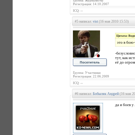
Группа: Журналисты
Регистрация: 14.10.2007
ICQ: --
#5 написал:
vist
(16 мая 2010 15:53)
Цитата: Вод
это в бою
-безусловн
тут, как и
её до огром
Группа: Участники
Регистрация: 22.06.2009
ICQ: --
#6 написал:
Бобыляк Андрей
(16 мая 20
да и боев у