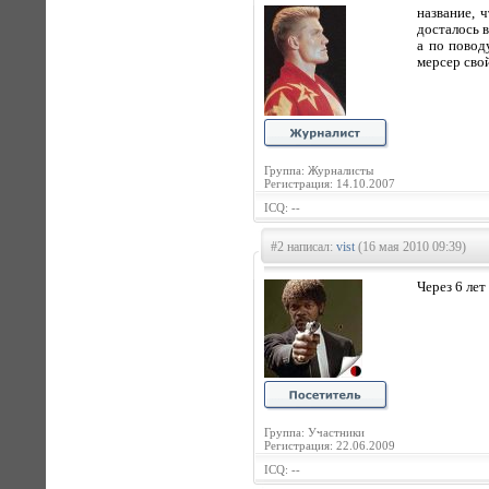
название, 
досталось в
а по повод
мерсер свой
Группа: Журналисты
Регистрация: 14.10.2007
ICQ: --
#2 написал:
vist
(16 мая 2010 09:39)
Через 6 ле
Группа: Участники
Регистрация: 22.06.2009
ICQ: --