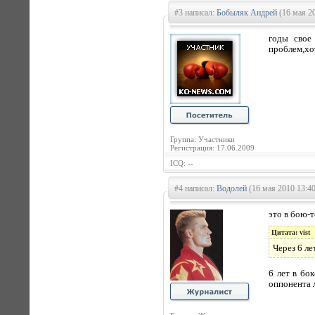
#3 написал:
Бобыляк Андрей
(16 мая 20
годы свое
проблем,хо
Группа: Участники
Регистрация: 17.06.2009
ICQ: --
#4 написал:
Водолей
(16 мая 2010 13:40
это в бою-
Цитата: vist
Через 6 л
6 лет в бок
оппонента 