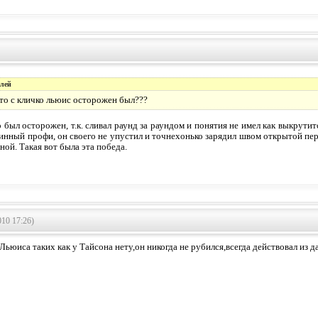
олей
-то с кличко льюис осторожен был???
о был осторожен, т.к. сливал раунд за раундом и понятия не имел как выкрути
стинный профи, он своего не упустил и точнехонько зарядил швом открытой пе
ной. Такая вот была эта победа.
10 17:26)
 Льюиса таких как у Тайсона нету,он никогда не рубился,всегда действовал из 