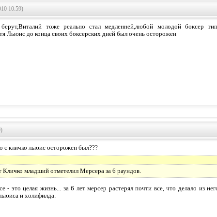
10 10:59)
 берут,Виталий тоже реально стал медленней,любой молодой боксер ти
тя Льюис до конца своих боксерских дней был очень осторожен
)
то с кличко льюис осторожен был???
ет Кличко младший отметелил Мерсера за 6 раундов.
се - это целая жизнь... за 6 лет мерсер растерял почти все, что делало из не
льюиса и холифилда.