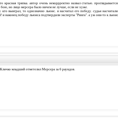
что красная тряпка. автор очень некоррректно назвал статью. проглядываетс
 бою, но лицо мерсера было ничем не лучше, если не хуже.
у кто выиграл, то однозначно льюис. я насчитал его победу. судьи насчитали 
! и наконец победу льюиса подтвердили эксперты "Ринга". а уж они-то к льюис
т Кличко младший отметелил Мерсера за 6 раундов.