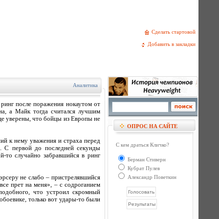
Сделать стартовой
Добавить в закладки
Аналитика
 ринг после поражения нокаутом от
на, а Майк тогда считался лучшим
е уверены, что бойцы из Европы не
ОПРОС НА САЙТЕ
ший к нему уважения и страха перед
С кем драться Кличко?
. С первой до последней секунды
ой-то случайно забравшийся в ринг
Берман Стиверн
Кубрат Пулев
Мэрсеру не слабо – пристрелявшийся
Александр Поветкин
все прет на меня», – с содроганием
подобного, что устроил скромный
обоевике, только вот удары-то были