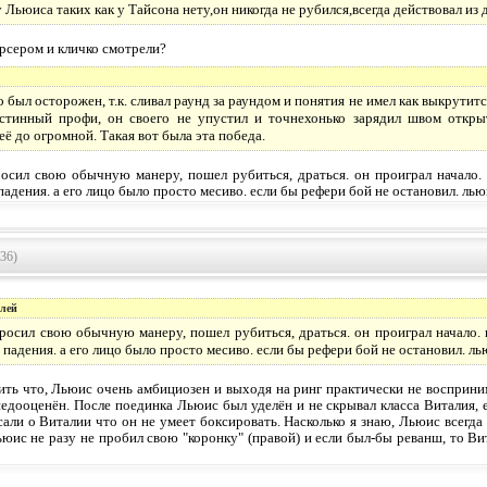
у Льюиса таких как у Тайсона нету,он никогда не рубился,всегда действовал из
ерсером и кличко смотрели?
 был осторожен, т.к. сливал раунд за раундом и понятия не имел как выкрути
истинный профи, он своего не упустил и точнехонько зарядил швом откры
ё до огромной. Такая вот была эта победа.
осил свою обычную манеру, пошел рубиться, драться. он проиграл начало.
падения. а его лицо было просто месиво. если бы рефери бой не остановил. ль
36)
олей
росил свою обычную манеру, пошел рубиться, драться. он проиграл начало. 
 падения. а его лицо было просто месиво. если бы рефери бой не остановил. л
ить что, Льюис очень амбициозен и выходя на ринг практически не восприни
недооценён. После поединка Льюис был уделён и не скрывал класса Виталия,
сали о Виталии что он не умеет боксировать. Насколько я знаю, Льюис всегда
юис не разу не пробил свою "коронку" (правой) и если был-бы реванш, то Ви