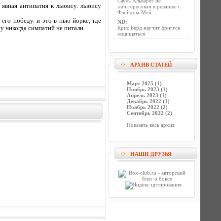
Сауль Альварес не
я явная антипатия к льюису. льюису
заинтересован в реванше с
Флойдом-Мей ...
его победу. и это в нью йорке, где
ND
:
у никогда симпатий не питали.
Крис Берд научит Бриггса
защищаться
АРХИВ СТАТЕЙ
Март 2025 (1)
Ноябрь 2023 (1)
Апрель 2023 (1)
Декабрь 2022 (1)
Ноябрь 2022 (2)
Сентябрь 2022 (2)
Показать весь архив
НАШИ ДРУЗЬЯ