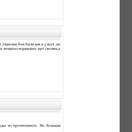
 ,тяжолые бои были как и у всех ,но
же нещитал нормально щет сволачь,а
воды из прочитанного. Но большая