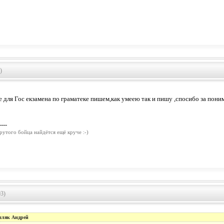
)
е для Гос екзамена по граматеке пишем,как умеею так и пишу ,спосибо за пон
----
рутого бойца найдётся ещё круче :-)
03)
ыляк Андрей