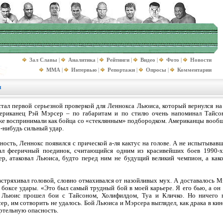
Зал Славы
|
Аналитика
|
Рейтинги
|
Видео
|
Фото
|
Новости
MMA
|
Интервью
|
Репортажи
|
Опросы
|
Комментарии
и
стал первой серьезной проверкой для Леннокса Льюиса, который вернулся на
ериканец Рэй Мэрсер – по габаритам и по стилю очень напоминал Тайсо
же воспринимали как бойца со «стеклянным» подбородком. Американцы вообщ
о-нибудь сильный удар.
ость, Леннокс появился с прической а-ля кактус на голове. А не испытывав
л фееричный поединок, считающийся одним из красивейших боев 1990-х
ер, атаковал Льюиса, будто перед ним не будущий великий чемпион, а как
 встряхивал головой, словно отмахивался от назойливых мух. А доставалось 
боксе удары. «Это был самый трудный бой в моей карьере. Я его бью, а он 
 Льюис прошел бои с Тайсоном, Холифилдом, Туа и Кличко. Но ничего 
, им сотворить не удалось. Бой Льюиса и Мэрсера выглядел, как драка в кин
ртельную опасность.