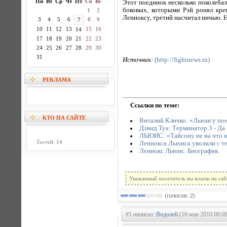
Пн
Вт
Ср
Чт
Пт
Сб
Вс
Этот поединок несколько поколеба
боковых, которыми Рэй ронял кре
1
2
Ленноксу, третий насчитал ничью. Н
3
4
5
6
8
9
7
10
11
12
13
15
16
14
17
18
19
20
21
22
23
24
25
26
27
28
29
30
31
Источник:
(http://fightnews.ru)
РЕКЛАМА
Ссылки по теме:
КТО НА САЙТЕ
Виталий Кличко: «Льюису пон
Дэвид Туа: Терминатор 3 - Да
ЛЬЮИС: «Тайсону не на что н
Гостей: 14
Леннокса Льюиса уволили с т
Леннокс Льюис. Биография.
Уважаемый посетитель вы вошли на сай
(голосов: 2)
#1 написал:
Водолей
(16 мая 2010 08:06