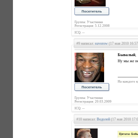
Группа: Участники
Регистрация: 5.12.2008
ICQ: --
#9 написал:
suvorow
(17 мая 2010 16:57
Бывалый
,
Ну мы же н
----------------
На каждого к
Группа: Участники
Регистрация: 20.03.2009
ICQ: --
#10 написал:
Водолей
(17 мая 2010 17:
Цитата: Боб