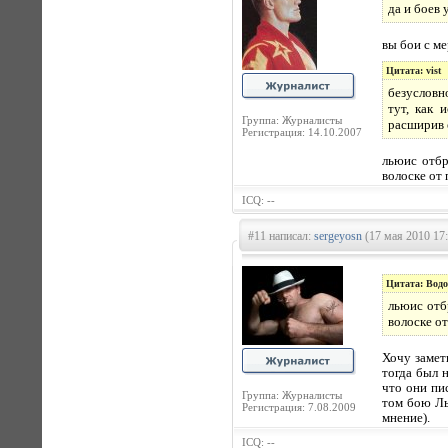
да и боев 
вы бои с м
Цитата: vist
безусловно
тут, как 
Группа: Журналисты
расширив е
Регистрация: 14.10.2007
льюис отбр
волоске от 
ICQ: --
#11 написал:
sergeyosn
(17 мая 2010 17:
Цитата: Вод
льюис отб
волоске от
Хочу замет
тогда был 
что они пи
Группа: Журналисты
том бою Ль
Регистрация: 7.08.2009
мнение).
ICQ: --