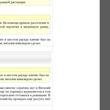
 дальней дистанции
тся. На помощь пришло рассечение и
той перчатки в маленькую ранку,
 но в шестом раунде кличко был на
юис виталия инвалидом сделал.
но в шестом раунде кличко был на
ьюис виталия инвалидом сделал.
мал многих серьёзно, вот и Виталий
 ещё он упрекнул журналистов в том
 тщательно готовился к реваншам. В
талий-бы проиграл ещё раз (это моё