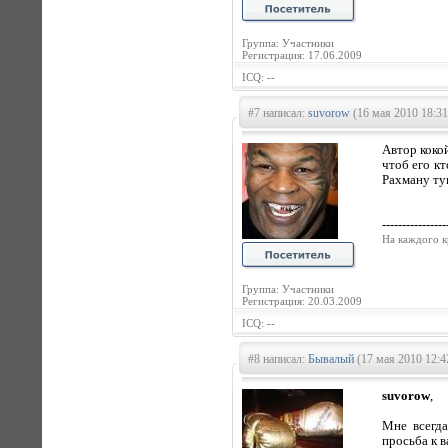
Группа: Участники
Регистрация: 17.06.2009
ICQ: --
#7 написал:
suvorow
(16 мая 2010 18:31
Автор кокой
чтоб его к
Рахману ту
----------------
На каждого к
Группа: Участники
Регистрация: 20.03.2009
ICQ: --
#8 написал:
Бывалый
(17 мая 2010 12:4
suvorow
,
Мне всегда
просьба к в