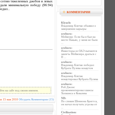
у сотню тяжеленных джебов и левых
тдали минимальную победу (96:94)
едил...
КОММЕНТАРИИ
Klyuch
:
Владимир Кличко объявил о
завершении карьеры
oroboro
:
Мейвезер: Если бы я был на
месте Пакьяо, у меня не было
...
oroboro
:
Инвесторы из ОАЭ пытаются
завлечь Мейвезера драться с
П ...
oroboro
:
Владимир Кличко победил
Кубрата Пулева нокаутом
oroboro
:
Владимир Кличко
нокаутировал Кубрата Пулева
oroboro
:
Рой Джонс
прокомментировал шансы
йти на сайт под своим именем.
Хопкинса и Ковалева
ND
:
sn
15 мая 2010
Обсудить
Комментарии (15)
По словам Шеннона Бриггса,
он начал получать угрозы от
...
Civilization
: