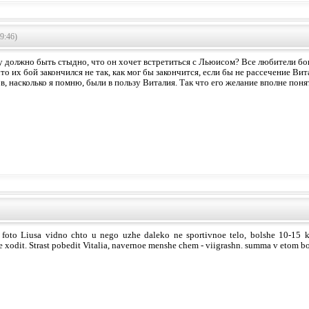
9:46)
му должно быть стыдно, что он хочет встретиться с Льюисом? Все любители бок
то их бой закончился не так, как мог бы закончится, если бы не рассечение Вит
в, насколько я помню, были в пользу Виталия. Так что его желание вполне поня
foto Liusa vidno chto u nego uzhe daleko ne sportivnoe telo, bolshe 10-15 
e xodit. Strast pobedit Vitalia, navernoe menshe chem - viigrashn. summa v etom b