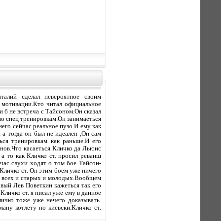
талий сделал невероятное своим
е мотивации.Кто читал официальное
 б не встреча с Тайсоном.Он сказал
по спец тренировкам.Он занимаеться
его сейчас реальное пузо.И ему как
 а тогда он был не идеален ,Он сам
ься тренировкам как раньше.И его
анов.Что касаеться Кличко да Льюис
а то как Кличко ст. просил реванш
час слухи ходят о том бое Тайсон-
Кличко ст. Он этим боем уже ничего
и всех и старых и молодых.Вообщем
овый Лев Поветкин кажеться так его
Кличко ст. я писал уже ему в данное
ичко тоже уже нечего доказывать.
ну котлету по киевски.Кличко ст.