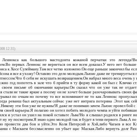
008 12:31)
Леннокса как большого мастодонта кожаной перчатки это легенда!Ви
ем.Во первых Леннокс не вернеться он все всем доказал.У него нет больш
иса к Хосе Сулейману.Там все четко изложено.Он еще раньше закончил бы если
йсона и все я ухожу! Оставлю это дело молодым.Льюис даже не тренируеться 
тнессом.Что б себя не искушать возвращением.Он набрал много веса очень у н
жно год попотеть в зале что б прийти в ту форму какой он был с Кличко ст.
 своем письме об окончании карьеры.Он сказал что он уже так не отдает
я стали не такие яркие а посему он не хочет больше разочаровывать своих ф
грывал по очкам но почему то все вспоминают не то как Леннокс пропускал 
огда реванш был актуальным сейчас уже нет интрига потеряна .Этот как сей
.Никому эти бои уже не нужны!Я даже не понимаю зачем Льюис провел бой с 
для своей карьеры.Я полагаю он хотел побить молодого чемпа и уйти побивш
ился и устал он ушел на покой оставьте Льва!Но я слышал родился в ринге н
т ну ну посмотрим.Я знаю одно молодой так и будет в тени первого Льва.А по 
о провести два боя и уйти.Это Коля Питерсий и Хэй,либо Чагаев и все Кл
анш с Маскаем бессмысленно он убьет щас Маская.Либо вернуть долг Рахма