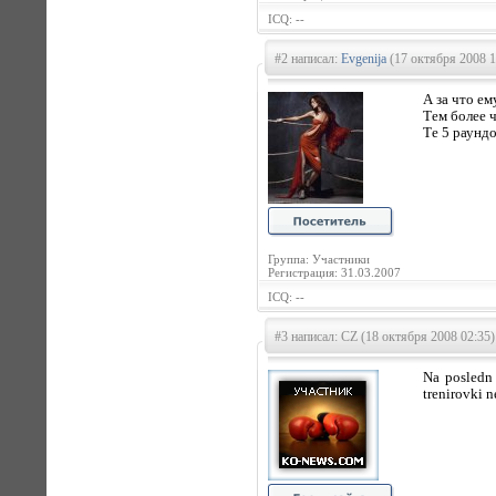
ICQ: --
#2 написал:
Evgenija
(17 октября 2008 1
А за что е
Тем более ч
Те 5 раундо
Группа: Участники
Регистрация: 31.03.2007
ICQ: --
#3 написал: CZ (18 октября 2008 02:35)
Na posledn 
trenirovki n