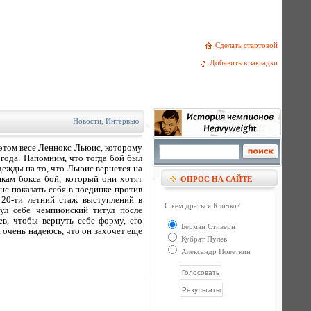
Сделать стартовой
Добавить в закладки
Новости
,
Интервью
этом весе Леннокс Льюис, которому
 года. Напомним, что тогда бой был
адежды на то, что Льюис вернется на
кам бокса бой, который они хотят
ОПРОС НА САЙТЕ
нс показать себя в поединке против
 20-ти летний стаж выступлений в
С кем драться Кличко?
ул себе чемпионский титул после
ев, чтобы вернуть себе форму, его
Берман Стиверн
я очень надеюсь, что он захочет еще
Кубрат Пулев
Александр Поветкин