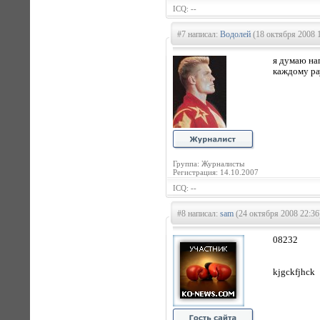
ICQ: --
#7 написал:
Водолей
(18 октября 2008 
я думаю на
каждому ра
Группа: Журналисты
Регистрация: 14.10.2007
ICQ: --
#8 написал:
sam
(24 октября 2008 22:36
08232
kjgckfjhck