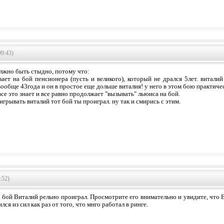
09:43)
лжно быть стыдно, потому что:
вает на бой пенсионера (пусть и великого), который не дрался 5лет. виталий
ообще 43года и он в простое еще дольше виталия! у него в этом бою практиче
все это знает и все равно продолжает "вызывать" льюиса на бой.
игрывать виталий тот бой ты проиграл. ну так и смирись с этим.
:52)
 бой Виталий рельно проиграл. Просмотрите его внимательно и увидите, что В
ся из сил как раз от того, что мнго работал в ринге.