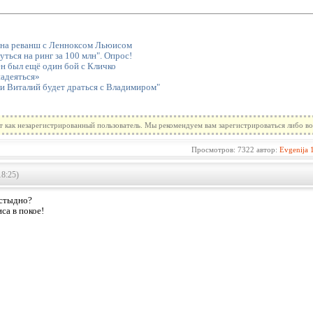
 на реванш с Ленноксом Льюисом
ться на ринг за 100 млн". Опрос!
н был ещё один бой с Кличко
адеяться»
и Виталий будет драться с Владимиром"
т как незарегистрированный пользователь. Мы рекомендуем вам зарегистрироваться либо во
Просмотров: 7322 автор:
Evgenija
18:25)
 стыдно?
са в покое!