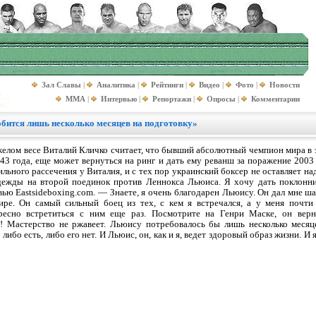
Зал Славы
|
Аналитика
|
Рейтинги
|
Видео
|
Фото
|
Новости
MMA
|
Интервью
|
Репортажи
|
Опросы
|
Комментарии
бится лишь несколько месяцев на подготовку»
елом весе Виталий Кличко считает, что бывший абсолютный чемпион мира в 
 43 года, еще может вернуться на ринг и дать ему реванш за поражение 2003
ильного рассечения у Виталия, и с тех пор украинский боксер не оставляет н
дежды на второй поединок против Леннокса Льюиса. Я хочу дать поклонни
вью Eastsideboxing.com. — Знаете, я очень благодарен Льюису. Он дал мне ша
ире. Он самый сильный боец из тех, с кем я встречался, а у меня почти
ересно встретиться с ним еще раз. Посмотрите на Генри Маске, он верн
е! Мастерство не ржавеет. Льюису потребовалось бы лишь несколько месяц
ибо есть, либо его нет. И Льюис, он, как и я, ведет здоровый образ жизни. И 