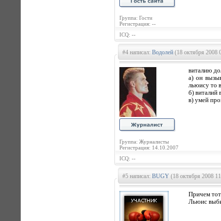
Группа: Гости
Регистрация: --
ICQ: --
#4 написал:
Водолей
(18 октября 2008 
виталию до
а) он вызы
льюису то в
б) виталий 
в) умей про
Группа: Журналисты
Регистрация: 14.10.2007
ICQ: --
#5 написал:
BUGY
(18 октября 2008 11
Причем тот
Льюис выбил