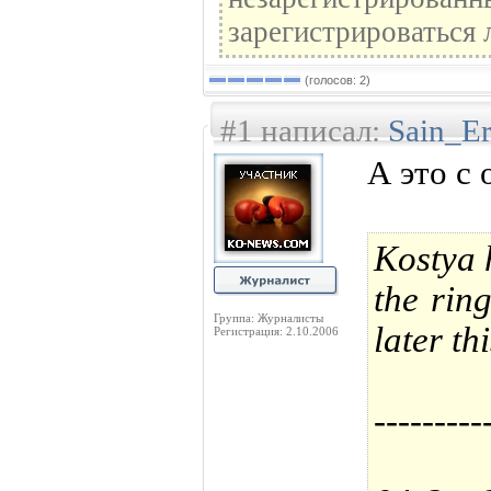
зарегистрироваться 
(голосов: 2)
#1 написал:
Sain_E
А это с
Kostya 
the rin
Группа: Журналисты
later th
Регистрация: 2.10.2006
---------