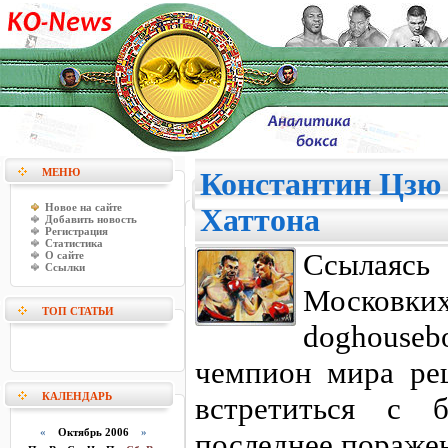
МЕНЮ
Константин Цзю 
Новое на сайте
Хаттона
Добавить новость
Регистрация
Статистика
Ссылаясь
О сайте
Ссылки
Московк
ТОП СТАТЬИ
doghouse
чемпион мира реш
КАЛЕНДАРЬ
встретиться с б
«
Октябрь 2006
»
последнее пораже