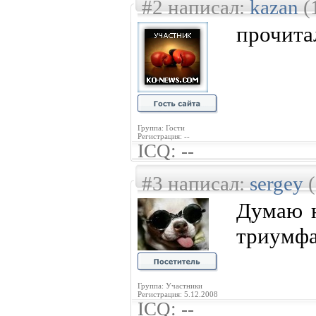
#2 написал:
kazan
(
прочита
Группа: Гости
Регистрация: --
ICQ: --
#3 написал:
sergey
(
Думаю н
триумфа
Группа: Участники
Регистрация: 5.12.2008
ICQ: --