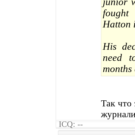
junior w
fought
Hatton 
His dec
need t
months 
Так что 
журнали
ICQ: --