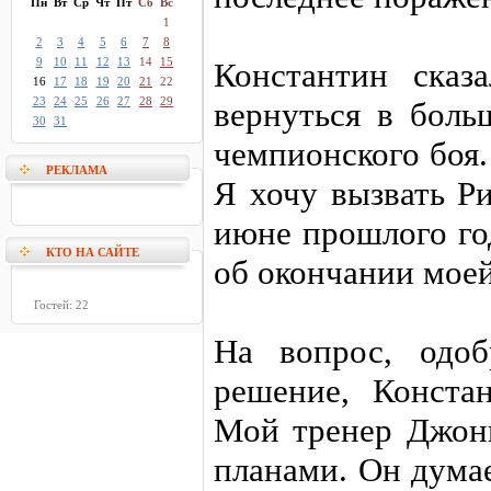
Пн
Вт
Ср
Чт
Пт
Сб
Вс
1
2
3
4
5
6
7
8
9
10
11
12
13
14
15
Константин сказ
16
17
18
19
20
21
22
23
24
25
26
27
28
29
вернуться в боль
30
31
чемпионского боя.
РЕКЛАМА
Я хочу вызвать Р
июне прошлого год
КТО НА САЙТЕ
об окончании мое
Гостей: 22
На вопрос, одо
решение, Конста
Мой тренер Джон
планами. Он думае