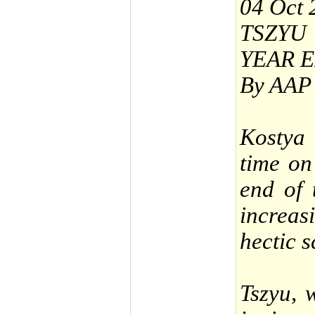
04 Oct 
TSZYU
YEAR 
By AAP 
Kostya 
time on
end of 
increasi
hectic s
Tszyu, 