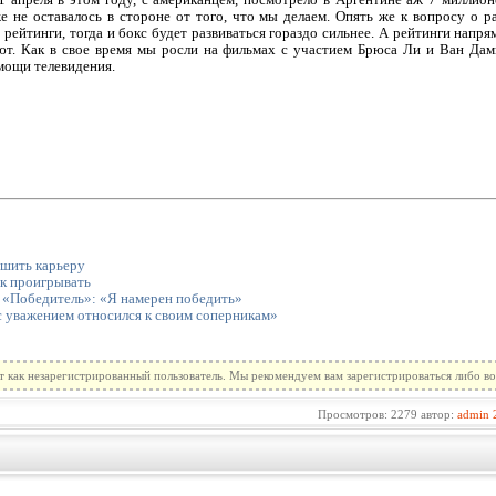
1 апреля в этом году, с американцем, посмотрело в Аргентине аж 7 миллион
е не оставалось в стороне от того, что мы делаем. Опять же к вопросу о р
е рейтинги, тогда и бокс будет развиваться гораздо сильнее. А рейтинги напря
ют. Как в свое время мы росли на фильмах с участием Брюса Ли и Ван Дамм
мощи телевидения.
ршить карьеру
ык проигрывать
 «Победитель»: «Я намерен победить»
с уважением относился к своим соперникам»
т как незарегистрированный пользователь. Мы рекомендуем вам зарегистрироваться либо во
Просмотров: 2279 автор:
admin