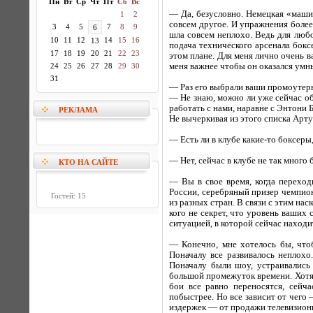
Пн
Вт
Ср
Чт
Пт
Сб
Вс
— Да, безусловно. Немецкая «машин
1
2
совсем другое. И упражнения более
3
4
5
7
8
9
6
шла совсем неплохо. Ведь для любо
10
11
12
14
15
16
13
подача технического арсенала бокс
17
18
19
20
21
22
23
этом плане. Для меня лично очень в
24
25
26
27
28
29
30
меня важнее чтобы он оказался умн
31
— Раз его выбрали ваши промоутеры
— Не знаю, можно ли уже сейчас об 
работать с нами, наравне с Энтони 
РЕКЛАМА
Не вычеркивая из этого списка Арту
— Есть ли в клубе какие-то боксеры
— Нет, сейчас в клубе не так много 
КТО НА САЙТЕ
— Вы в свое время, когда переход
России, серебряный призер чемпион
Гостей: 15
из разных стран. В связи с этим нас
кого не секрет, что уровень ваших 
ситуацией, в которой сейчас наход
— Конечно, мне хотелось бы, чтоб
Поначалу все развивалось неплохо.
Поначалу были шоу, устраивались
большой промежуток времени. Хотя 
бои все равно переносятся, сейч
побыстрее. Но все зависит от чего 
издержек — от продажи телевизион