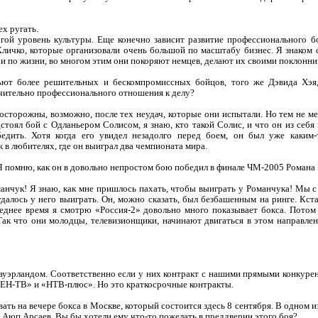
ех ругать.
гой уровень культуры. Еще конечно зависит развитие профессионального б
Кличко, которые организовали очень большой по масштабу бизнес. Я знаком 
 и по жизни, во многом этим они покоряют немцев, делают их своими поклонни
ют более решительных и бескомпромиссных бойцов, того же Дэвида Хэя,
ючительно профессионального отношения к делу?
осторожны, возможно, после тех неудач, которые они испытали. Но тем не ме
тоял бой с Одланьером Солисом, я знаю, кто такой Солис, и что он из себя п
едить. Хотя когда его увидел незадолго перед боем, он был уже каким-
к в любителях, где он выиграл два чемпионата мира.
 помню, как он в довольно непростом бою победил в финале ЧМ-2005 Романа
анчук! Я знаю, как мне пришлось пахать, чтобы выиграть у Романчука! Мы с 
удалось у него выиграть. Он, можно сказать, был безбашенным на ринге. Кст
леднее время я смотрю «Россия-2» довольно много показывает бокса. Потом
Так что они молодцы, телевизионщики, начинают двигаться в этом направле
ауэрландом. Соответственно если у них контракт с нашими прямыми конкурен
РЕН-ТВ» и «НТВ-плюс». Но это краткосрочные контракты.
ть на вечере бокса в Москве, который состоится здесь 8 сентября. В одном и
 Аюп Арсаев. Вы бы хотели ему что-то пожелать в преддверии этого боя?