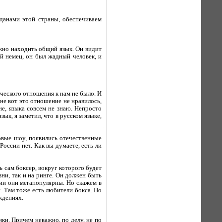
данами этой страны, обеспечиваем
ожно находить общий язык. Он видит
й немец, он был жадный человек, и
веческого отношения к нам не было. И
мне вот это отношение не нравилось,
не, языка совсем не знаю. Непросто
ык, я заметил, что в русском языке,
рвые шоу, появились отечественные
России нет. Как вы думаете, есть ли
 сам боксер, вокруг которого будет
ни, так и на ринге. Он должен быть
нии они мегапопулярны. Но скажем в
. Там тоже есть любители бокса. Но
уждениях.
ки. Причем неважно, по делу, не по