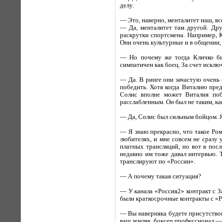
делу.
— Это, наверно, менталитет наш, вс
— Да, менталитет там другой. Дру
раскрутки спортсмена. Например, 
Они очень культурные и в общении,
— Но почему же тогда Кличко бь
симпатичен как боец. За счет искл
— Да. В ринге они зачастую очень 
победить. Хотя когда Виталию предс
Солис вполне может Виталия поб
расслабленным. Он был не таким, ка
— Да, Солис был сильным бойцом. Я
— Я знаю прекрасно, что такое Ром
любителях, и мне совсем не сразу 
платных трансляций, но вот в пос
недавно им тоже давал интервью. 
транслируют по «России».
— А почему такая ситуация?
— У канала «Россия2» контракт с З
были краткосрочные контракты с «
— Вы наверняка будете присутствова
ваш земляк, боксер профессионал —