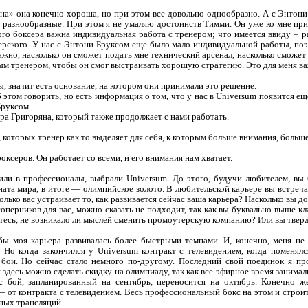
а» она конечно хороша, но при этом все довольно однообразно. А с Энтони к
 разнообразные. При этом я не умаляю достоинств Тимми. Он уже ко мне прив
го боксера важна индивидуальная работа с тренером; что имеется ввиду – ра
ерского. У нас с Энтони Бруксом еще было мало индивидуальной работы, поэ
ажно, насколько он сможет подать мне технический арсенал, насколько сможет
ым тренером, чтобы он смог выстраивать хорошую стратегию. Это для меня ва
, значит есть основание, на котором они принимали это решение.
этом говорить, но есть информация о том, что у нас в Universum появится ещ
Бруксом.
ра Григоряна, который также продолжает с нами работать.
, которых тренер как то выделяет для себя, к которым больше внимания, боль
боксеров. Он работает со всеми, и его внимания нам хватает.
или в профессионалы, выбрали Universum. До этого, будучи любителем, вы
ата мира, в итоге — олимпийское золото. В любительской карьере вы встреч
колько вас устраивает то, как развивается сейчас ваша карьера? Насколько вы 
соперников для вас, можно сказать не подходит, так как вы буквально выше кл
итесь, не возникало ли мыслей сменить промоутерскую компанию? Или вы тве
ы моя карьера развивалась более быстрыми темпами. И, конечно, меня не с
 Но когда закончился у Universum контракт с телевидением, когда поменялс
 бои. Но сейчас стало немного по-другому. Последний свой поединок я пр
здесь можно сделать скидку на олимпиаду, так как все эфирное время занимал
ас бой, запланированный на сентябрь, переносится на октябрь. Конечно 
— от контракта с телевидением. Весь профессиональный бокс на этом и строит
ных трансляций.