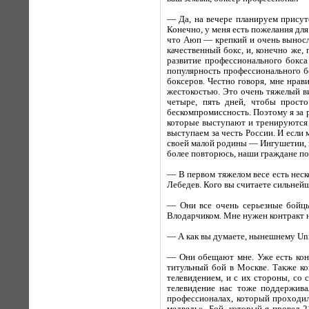
— Да, на вечере планируем присут
Конечно, у меня есть пожелания для
что Аюп — крепкий и очень выносли
качественный бокс, и, конечно же, 
развитие профессионального бокса
популярность профессионального б
боксеров. Честно говоря, мне нрав
жестокостью. Это очень тяжелый в
четыре, пять дней, чтобы просто
бескомпромиссность. Поэтому я за 
которые выступают и тренируются 
выступаем за честь России. И если
своей малой родины — Ингушетии, не
более повторюсь, наши граждане по
— В первом тяжелом весе есть неск
Лебедев. Кого вы считаете сильнейш
— Они все очень серьезные бойцы
Влодарчиком. Мне нужен контракт на
— А как вы думаете, нынешнему Uni
— Они обещают мне. Уже есть конк
титульный бой в Москве. Также ко
телевидением, и с их стороны, со 
телевидение нас тоже поддержива
профессионалах, который проходил