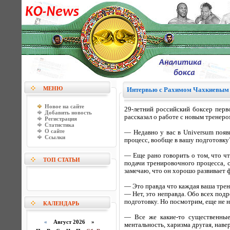
МЕНЮ
Интервью с Рахимом Чахкиевым
Новое на сайте
29-летний российский боксер перв
Добавить новость
рассказал о работе с новым тренеро
Регистрация
Статистика
О сайте
— Недавно у вас в Universum появ
Ссылки
процесс, вообще в вашу подготовку?
— Еще рано говорить о том, что что
ТОП СТАТЬИ
подачи тренировочного процесса, 
замечаю, что он хорошо развивает 
— Это правда что каждая ваша трен
— Нет, это неправда. Обо всех подр
подготовку. Но посмотрим, еще не н
КАЛЕНДАРЬ
— Все же какие-то существенные
«
Август 2026 »
ментальность, харизма другая, наве