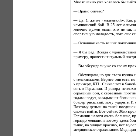
Мне конечно уже хотелось бы выйти
— Прямо сейчас?
— Да. Я же не «маленький». Как р
чемпионский бой. В 25 лет олимпи
конечно нужен опыт, это не так 
спортивную молодость, пока еще ест
— Основная часть ваших поклонников
— Я бы рад. Всегда с удовольствием
примеру, провести титульный поедин
— Вы обсуждали уже со своим про
— Обсуждали, но для этого нужна сп
с телеканалами. Вернее они есть, н
к примеру, RTL. Сейчас вот в Sauer
есть в Германии. И рекорд неплохо
серьезный бой, с серьезным против
годами ведут, вкладывают большие с
боксер рисковый, могу ударить. И с
Поэтому деньги на такой поединок
сможет найти. Вот сейчас Збик прои
Германии налоги очень большие, пр
гораздо меньше, и потому здесь бои
выше, на улицах красиво, нет мусо
медицинское страхование. Медицина