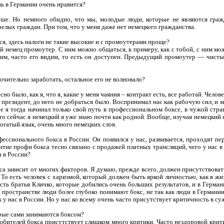
нь в Германии очень нравится?
чше. Но немного обидно, что мы, молодые люди, которые не являются граж
елых граждан. При том, что у меня даже нет немецкого гражданства.
я, здесь налоги не такие высокие и с промоутерами проще?
ий немец промоутер. С ним можно общаться, к примеру, как с тобой, с ним м
тим, часто его видим, то есть он доступен. Предыдущий промоутер — чисты
.
ючительно заработать, остальное его не волновало?
есно было, как я, что я, какие у меня чаяния – контракт есть, все работай. Чело
 президент, до него не добраться было. Воспринимал нас как рабочую сил, и 
ее я тогда начинал только свой путь в профессиональном боксе, в чужой стра
о сейчас я немецкий я уже знаю почти как родной. Вообще, изучая немецкий яз
богатый язык, очень много немецких слов.
ссионального бокса в России. Он появился у нас, развивается, проходят пе
итие профи бокса тесно связано с продажей платных трансляций, чего у нас в 
 в России?
а зависит от многих факторов. Я думаю, прежде всего, должен присутствовать
То есть человек с харизмой, который должен быть яркой личностью, как в жиз
есть братья Кличко, которые добились очень больших результатов, и в Герма
 пространстве люди более глубоко понимают бокс, не так как люди в Германии
к у нас в России. Но у нас ко всему очень часто присутствует критичность в с
рые сами занимаются боксом?
любителей бокса присутствует слишком много критики. Часто нездоровой крити