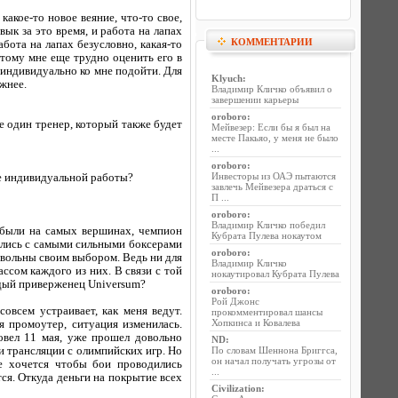
акое-то новое веяние, что-то свое,
ык за это время, и работа на лапах
КОММЕНТАРИИ
бота на лапах безусловно, какая-то
тому мне еще трудно оценить его в
 индивидуально ко мне подойти. Для
Klyuch
:
жнее.
Владимир Кличко объявил о
завершении карьеры
oroboro
:
е один тренер, который также будет
Мейвезер: Если бы я был на
месте Пакьяо, у меня не было
...
oroboro
:
Инвесторы из ОАЭ пытаются
ше индивидуальной работы?
завлечь Мейвезера драться с
П ...
oroboro
:
Владимир Кличко победил
 были на самых вершинах, чемпион
Кубрата Пулева нокаутом
ались с самыми сильными боксерами
oroboro
:
довольны своим выбором. Ведь ни для
Владимир Кличко
ассом каждого из них. В связи с той
нокаутировал Кубрата Пулева
рдый приверженец Universum?
oroboro
:
Рой Джонс
овсем устраивает, как меня ведут.
прокомментировал шансы
Хопкинса и Ковалева
я промоутер, ситуация изменилась.
овел 11 мая, уже прошел довольно
ND
:
и трансляции с олимпийских игр. Но
По словам Шеннона Бриггса,
он начал получать угрозы от
же хочется чтобы бои проводились
...
ся. Откуда деньги на покрытие всех
Civilization
: