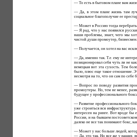
— То есть в бытовом плане вам жиз
— Да, в этом плане жизнь там лу
социальное благополучие ее престар
— Может в Россию тогда перебратьс
— Я рад, что у нас появился русск
наши проблемы, знает, чего мы хо
чистой души промоутер, бизнесмен
— Получается, он хотел на вас искл
— Да, именно так. Т.е. ему не интер
позиционировал себя чуть ли не как
немецкая вот эта сухость. Тем бол
было, плюс еще такое отношение. Эт
несмотря на то, что он сам по себе 
— Вопрос по поводу развития профе
промоутеры. Но, тем не менее, разв
будущее у профессионального бокса
— Развитие профессионального бокс
уже строиться вся инфраструктура. 
интересен на ринге. Вот вроде бы 
России, и на бывшем постсоветском
далеко не все так понимают бокс, ка
— Может у нас больше людей, кото
— Да, это так. Но все же у наших 