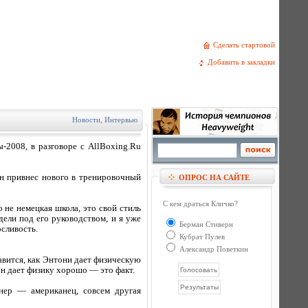
Сделать стартовой
Добавить в закладки
Новости
,
Интервью
-2008, в разговоре с AllBoxing.Ru
он привнес нового в тренировочный
ОПРОС НА САЙТЕ
С кем драться Кличко?
 не немецкая школа, это свой стиль
ели под его руководством, и я уже
Берман Стиверн
сливость.
Кубрат Пулев
Александр Поветкин
равится, как Энтони дает физическую
он дает физику хорошо — это факт.
нер — американец, совсем другая