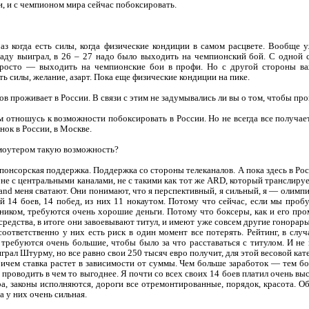
, и с чемпионом мира сейчас побоксировать.
аз когда есть силы, когда физические кондиции в самом расцвете. Вообще
аду выиграл, в 26 – 27 надо было выходить на чемпионский бой. С одной 
просто — выходить на чемпионские бои в профи. Но с другой стороны ва
ь силы, желание, азарт. Пока еще физические кондиции на пике.
 проживает в России. В связи с этим не задумывались ли вы о том, чтобы про
 отношусь к возможности побоксировать в России. Но не всегда все получаетс
ок в России, в Москве.
моутером такую возможность?
онсорская поддержка. Поддержка со стороны телеканалов. А пока здесь в Росс
о не с центральными каналами, не с такими как тот же ARD, который транслиру
land меня сватают. Они понимают, что я перспективный, я сильный, я — олимп
й 14 боев, 14 побед, из них 11 нокаутом. Потому что сейчас, если мы пробу
ником, требуются очень хорошие деньги. Потому что боксеры, как и его про
редства, в итоге они завоевывают титул, и имеют уже совсем другие гонорары, 
оответственно у них есть риск в один момент все потерять. Рейтинг, в случа
 требуются очень большие, чтобы было за что расставаться с титулом. И не
грал Штурму, но все равно свои 250 тысяч евро получит, для этой весовой кат
ичем ставка растет в зависимости от суммы. Чем больше заработок — тем бо
 проводить в чем то выгоднее. Я почти со всех своих 14 боев платил очень выс
ра, законы исполняются, дороги все отремонтированные, порядок, красота. О
 у них очень сильная.