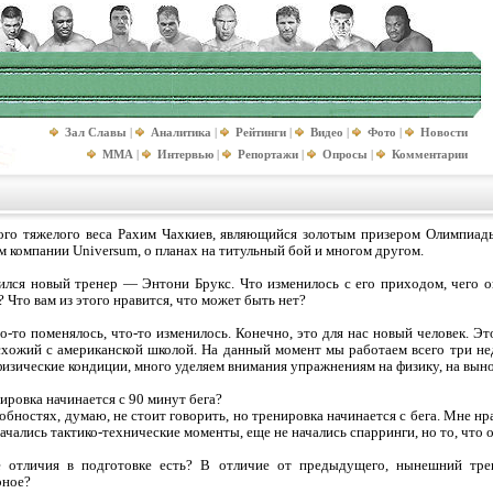
Зал Славы
|
Аналитика
|
Рейтинги
|
Видео
|
Фото
|
Новости
MMA
|
Интервью
|
Репортажи
|
Опросы
|
Комментарии
ого тяжелого веса Рахим Чахкиев, являющийся золотым призером Олимпиады
м компании Universum, о планах на титульный бой и многом другом.
ился новый тренер — Энтони Брукс. Что изменилось с его приходом, чего 
 Что вам из этого нравится, что может быть нет?
-то поменялось, что-то изменилось. Конечно, это для нас новый человек. Это
схожий с американской школой. На данный момент мы работаем всего три нед
физические кондиции, много уделяем внимания упражнениям на физику, на выно
ировка начинается с 90 минут бега?
обностях, думаю, не стоит говорить, но тренировка начинается с бега. Мне н
ачались тактико-технические моменты, еще не начались спарринги, но то, что 
 отличия в подготовке есть? В отличие от предыдущего, нынешний тре
рное?