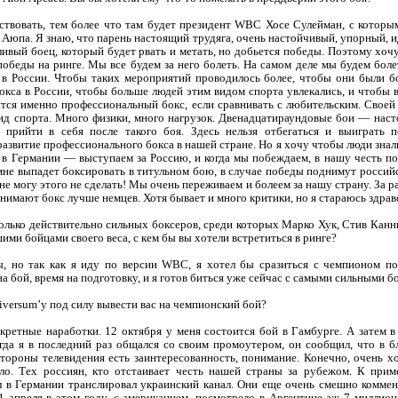
ствовать, тем более что там будет президент WBC Хосе Сулейман, с которым
 Аюпа. Я знаю, что парень настоящий трудяга, очень настойчивый, упорный, и
вый боец, который будет рвать и метать, но добьется победы. Поэтому хочу
победы на ринге. Мы все будем за него болеть. На самом деле мы будем болет
 в России. Чтобы таких мероприятий проводилось более, чтобы они были б
окса в России, чтобы больше людей этим видом спорта увлекались, и чтобы 
ится именно профессиональный бокс, если сравнивать с любительским. Своей
ид спорта. Много физики, много нагрузок. Двенадцатираундовые бои — наст
 прийти в себя после такого боя. Здесь нельзя отбегаться и выиграть п
развитие профессионального бокса в нашей стране. Но я хочу чтобы люди знал
в Германии — выступаем за Россию, и когда мы побеждаем, в нашу честь п
 мне выпадет боксировать в титульном бою, в случае победы поднимут российс
 могу этого не сделать! Мы очень переживаем и болеем за нашу страну. За ра
нимают бокс лучше немцев. Хотя бывает и много критики, но я стараюсь здрав
олько действительно сильных боксеров, среди которых Марко Хук, Стив Канн
ими бойцами своего веса, с кем бы вы хотели встретиться в ринге?
, но так как я иду по версии WBC, я хотел бы сразиться с чемпионом п
 бой, время на подготовку, и я готов биться уже сейчас с самыми сильными б
versum’у под силу вывести вас на чемпионский бой?
ретные наработки. 12 октября у меня состоится бой в Гамбурге. А затем в
гда я в последний раз общался со своим промоутером, он сообщил, что в 
стороны телевидения есть заинтересованность, понимание. Конечно, очень х
ло. Тех россиян, кто отстаивает честь нашей страны за рубежом. К при
 в Германии транслировал украинский канал. Они еще очень смешно коммен