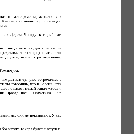
окса от менеджмента, маркетинга и
с Кличко, они очень хорошие люди.
ками.
 или Дерека Чисору, который вам
нее они делают все, для того чтобы
редставляет, то я предполагал, что
то другим, немного разжиревшим,
 Романчука.
ним два или три раза встречались в
ати ты говоришь, что в России нету
 еще появился новый канал «Боец»,
нии. Правда, нас — Universum — не
тами, нас они не показывают. У нас
з боев этого вечера будет выступать