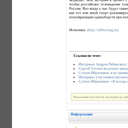
медведь». Бой, который я провел 2
чтобы российское телевидение тож
России. Вот когда у нас будут таки
как тот или иной спорт рекламиру
популяризации единоборств при по
Источник:
(http://allboxing.ru)
Ссылки по теме:
Интервью Андрея Рябинского
Сергей Татевосян решил заве
Султан Ибрагимов: я не прив
Интервью участников проекта
Султан Ибрагимов: «Я всегда 
Уважаемый посетитель вы вошли на сай
Информация