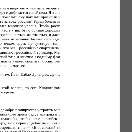
 нам надо кое о чем переговорить.
дет и добивается своей цели. Я знаю
 пожелать ему показать красивый и
ь за всех россиян! Будем болеть за
олее высокого уровня. Чтобы росла
в итоге у нас было больше хороших
 зрелищностью, жесткостью, и даже
оящее испытание. Бывает тебе надо
о очкам, здесь присутствует своя
и, что мы – российские спортсмены,
однимают российский триколор. Мы
кий флаг, и конечно я подниму флаг
звитие нашего спорта в России. Тем
о принимать ее.
ингем, Йоан Пабло Эрнандес, Денис
о этой версии, то есть Кшиштофом
оксерами.
 декабре планируется устроить мне
ближайшее время будут контракты с
отелось бы, чтобы наше российское
меру, мой первый, дебютный бой в
тировали, типа — «Вин сильний як