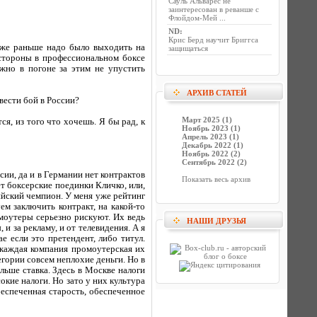
Сауль Альварес не
заинтересован в реванше с
Флойдом-Мей ...
ND
:
Крис Берд научит Бриггса
 уже раньше надо было выходить на
защищаться
стороны в профессиональном боксе
жно в погоне за этим не упустить
АРХИВ СТАТЕЙ
вести бой в России?
Март 2025 (1)
я, из того что хочешь. Я бы рад, к
Ноябрь 2023 (1)
Апрель 2023 (1)
Декабрь 2022 (1)
Ноябрь 2022 (2)
Сентябрь 2022 (2)
ии, да и в Германии нет контрактов
Показать весь архив
ет боксерские поединки Кличко, или,
ийский чемпион. У меня уже рейтинг
ем заключить контракт, на какой-то
моутеры серьезно рискуют. Их ведь
НАШИ ДРУЗЬЯ
и за рекламу, и от телевидения. А я
е если это претендент, либо титул.
 каждая компания промоутерская их
егории совсем неплохие деньги. Но в
льше ставка. Здесь в Москве налоги
окие налоги. Но зато у них культура
беспеченная старость, обеспеченное