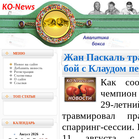
МЕНЮ
Жан Паскаль тр
Новое на сайте
бой с Клаудом п
Добавить новость
Регистрация
Статистика
Как соо
О сайте
Ссылки
чемпион 
ТОП СТАТЬИ
29-летн
травмировал п
КАЛЕНДАРЬ
спарринг-сессии.
«
Август 2026 »
11 августа с