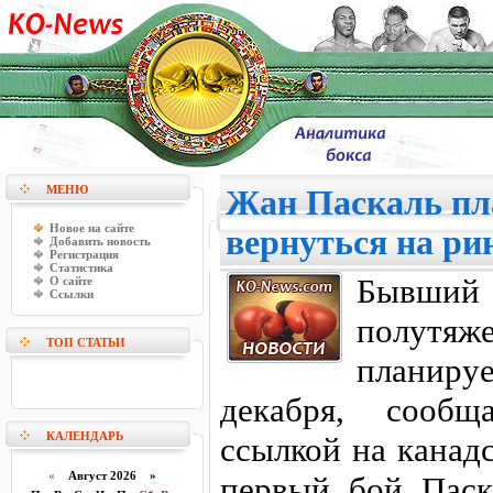
МЕНЮ
Жан Паскаль пл
Новое на сайте
вернуться на ри
Добавить новость
Регистрация
Статистика
Бывши
О сайте
Ссылки
полутяж
ТОП СТАТЬИ
планиру
декабря, сообщ
КАЛЕНДАРЬ
ссылкой на канад
«
Август 2026 »
первый бой Паск