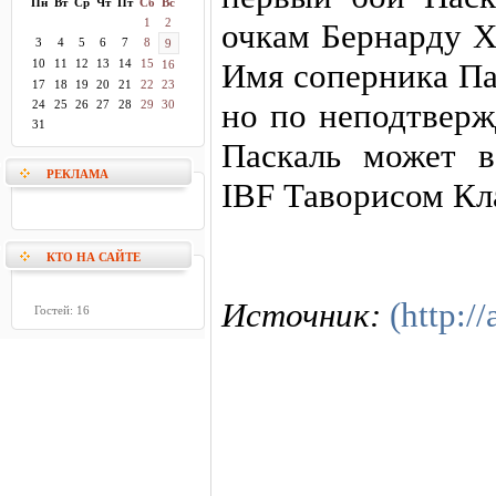
Пн
Вт
Ср
Чт
Пт
Сб
Вс
1
2
очкам Бернарду Х
3
4
5
6
7
8
9
10
11
12
13
14
15
Имя соперника Па
16
17
18
19
20
21
22
23
но по неподтвер
24
25
26
27
28
29
30
31
Паскаль может в
РЕКЛАМА
IBF Таворисом Кл
КТО НА САЙТЕ
Источник:
(http://
Гостей: 16