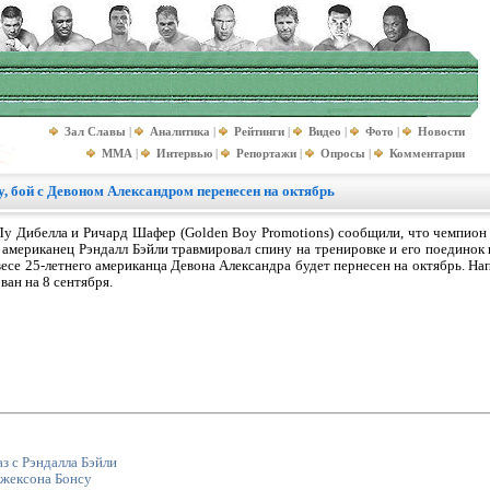
Зал Славы
|
Аналитика
|
Рейтинги
|
Видео
|
Фото
|
Новости
MMA
|
Интервью
|
Репортажи
|
Опросы
|
Комментарии
, бой с Девоном Александром перенесен на октябрь
у Дибелла и Ричард Шафер (Golden Boy Promotions) сообщили, что чемпион 
 американец Рэндалл Бэйли травмировал спину на тренировке и его поединок
есе 25-летнего американца Девона Александра будет пернесен на октябрь. На
ван на 8 сентября.
з с Рэндалла Бэйли
Джексона Бонсу