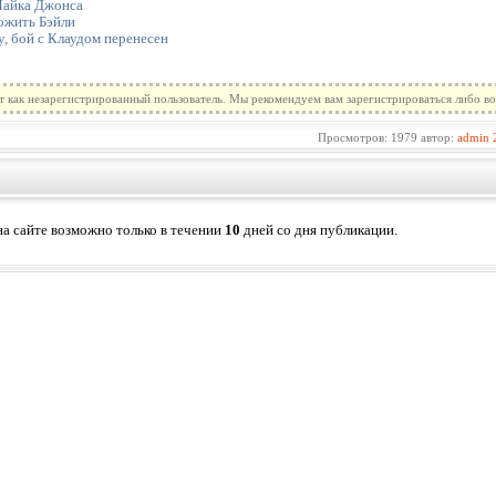
Майка Джонса
ожить Бэйли
, бой с Клаудом перенесен
т как незарегистрированный пользователь. Мы рекомендуем вам зарегистрироваться либо во
Просмотров: 1979 автор:
admin
а сайте возможно только в течении
10
дней со дня публикации.