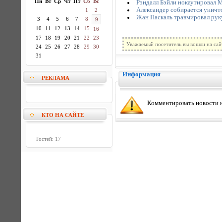
Пн
Вт
Ср
Чт
Пт
Сб
Вс
Рэндалл Бэйли нокаутировал 
Александер собирается уничт
1
2
Жан Паскаль травмировал руку
3
4
5
6
7
8
9
10
11
12
13
14
15
16
17
18
19
20
21
22
23
Уважаемый посетитель вы вошли на сай
24
25
26
27
28
29
30
31
Информация
РЕКЛАМА
Комментировать новости н
КТО НА САЙТЕ
Гостей: 17