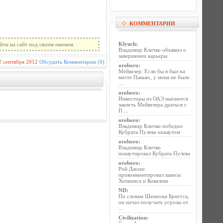
КОММЕНТАРИИ
Klyuch
:
йти на сайт под своим именем.
Владимир Кличко объявил о
завершении карьеры
2 сентября 2012
Обсудить
Комментарии (0)
oroboro
:
Мейвезер: Если бы я был на
месте Пакьяо, у меня не было
...
oroboro
:
Инвесторы из ОАЭ пытаются
завлечь Мейвезера драться с
П ...
oroboro
:
Владимир Кличко победил
Кубрата Пулева нокаутом
oroboro
:
Владимир Кличко
нокаутировал Кубрата Пулева
oroboro
:
Рой Джонс
прокомментировал шансы
Хопкинса и Ковалева
ND
:
По словам Шеннона Бриггса,
он начал получать угрозы от
...
Civilization
: