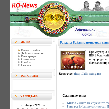
МЕНЮ
Рэндалл Бэйли травмировал спину
Новое на сайте
Промоутеры Л
Добавить новость
IBF 37-летний
Регистрация
полусреднем в
Статистика
О сайте
был запланиро
Ссылки
Источник:
(http://allboxing.ru)
ТОП СТАТЬИ
Ссылки по теме:
КАЛЕНДАРЬ
Кимбо Слайс: Не спускайте гла
«
Август 2026 »
Рэндалл Бэйли нокаутировал 