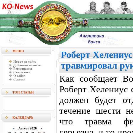
МЕНЮ
Роберт Хелениус
Новое на сайте
травмировал ру
Добавить новость
Регистрация
Статистика
Как сообщает Вo
О сайте
Ссылки
Роберт Хелениус 
ТОП СТАТЬИ
должен будет от
течение шести не
КАЛЕНДАРЬ
что травма фи
«
Август 2026 »
серьезна, в то вр