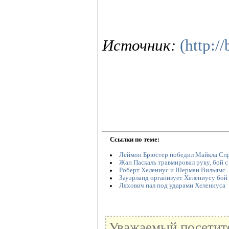
Источник:
(http:/
Ссылки по теме:
Леймон Брюстер победил Майкла Сп
Жан Паскаль травмировал руку, бой с
Роберт Хелениус и Шерман Вильямс
Зауэрланд организует Хелениусу бой
Ляхович пал под ударами Хелениуса
Уважаемый посетите