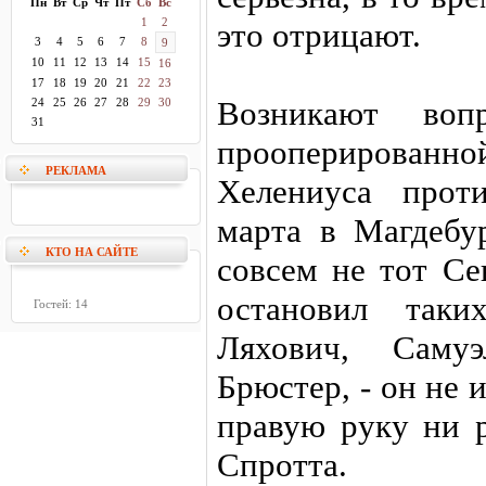
Пн
Вт
Ср
Чт
Пт
Сб
Вс
1
2
это отрицают.
3
4
5
6
7
8
9
10
11
12
13
14
15
16
17
18
19
20
21
22
23
Возникают во
24
25
26
27
28
29
30
31
прооперированной
РЕКЛАМА
Хелениуса прот
марта в Магдебур
КТО НА САЙТЕ
совсем не тот С
остановил таки
Гостей: 14
Ляхович, Сам
Брюстер, - он не
правую руку ни р
Спротта.