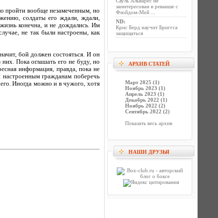
Сауль Альварес не
заинтересован в реванше с
гло пройти вообще незамеченным, но
Флойдом-Мей ...
жению, солдаты его ждали, ждали,
ND
:
жизнь конечна, и не дождались. Им
Крис Берд научит Бриггса
случае, не так были настроены, как
защищаться
начит, бой должен состояться. И он
них. Пока оглашать его не буду, но
АРХИВ СТАТЕЙ
ресная информация, правда, пока не
ки настроенным гражданам поберечь
Март 2025 (1)
оего. Иногда можно и в чужого, хотя
Ноябрь 2023 (1)
Апрель 2023 (1)
Декабрь 2022 (1)
Ноябрь 2022 (2)
Сентябрь 2022 (2)
Показать весь архив
НАШИ ДРУЗЬЯ