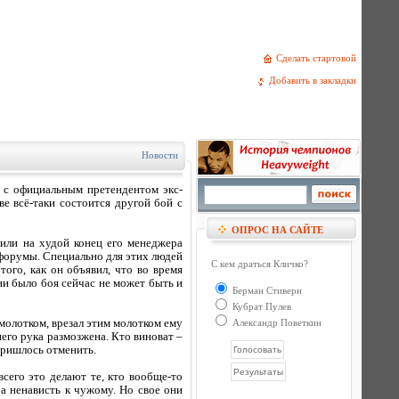
Сделать стартовой
Добавить в закладки
Новости
 с официальным претендентом экс-
 всё-таки состоится другой бой с
ОПРОС НА САЙТЕ
 или на худой конец его менеджера
 форумы. Специально для этих людей
С кем драться Кличко?
того, как он объявил, что во время
ни было боя сейчас не может быть и
Берман Стиверн
Кубрат Пулев
 молотком, врезал этим молотком ему
Александр Поветкин
 него рука размозжена. Кто виноват –
 пришлось отменить.
всего это делают те, кто вообще-то
а ненависть к чужому. Но свое они