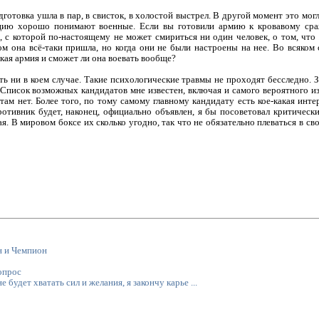
дготовка ушла в пар, в свисток, в холостой выстрел. В другой момент это мо
ацию хорошо понимают военные. Если вы готовили армию к кровавому сра
 с которой по-настоящему не может смириться ни один человек, о том, что 
том она всё-таки пришла, но когда они не были настроены на нее. Во всяком 
кая армия и сможет ли она воевать вообще?
ь ни в коем случае. Такие психологические травмы не проходят бесследно. З
Список возможных кандидатов мне известен, включая и самого вероятного из 
там нет. Более того, по тому самому главному кандидату есть кое-какая инте
ротивник будет, наконец, официально объявлен, я бы посоветовал критичес
. В мировом боксе их сколько угодно, так что не обязательно плеваться в св
н и Чемпион
вопрос
будет хватать сил и желания, я закончу карье ...