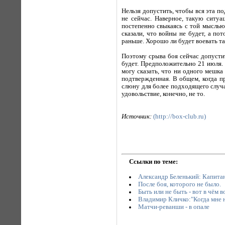
Нельзя допустить, чтобы вся эта по
не сейчас. Наверное, такую ситу
постепенно свыкаясь с той мыслью,
сказали, что войны не будет, а по
раньше. Хорошо ли будет воевать та
Поэтому срыва боя сейчас допустит
будет. Предположительно 21 июля. 
могу сказать, что ни одного мешка 
подтвержденная. В общем, когда п
слюну для более подходящего случая
удовольствие, конечно, не то.
Источник:
(http://box-club.ru)
Ссылки по теме:
Александр Беленький: Капита
После боя, которого не было.
Быть или не быть - вот в чём 
Владимир Кличко:"Когда мне не 
Матчи-реванши - в опале