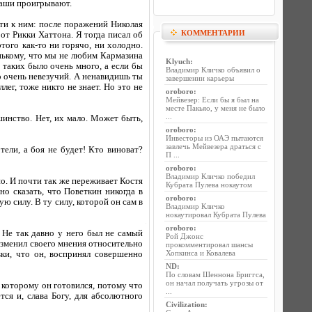
 наши проигрывают.
ти к ним: после поражений Николая
КОММЕНТАРИИ
от Рикки Хаттона. Я тогда писал об
того как-то ни горячо, ни холодно.
нькому, что мы не любим Кармазина
Klyuch
:
 таких было очень много, а если бы
Владимир Кличко объявил о
ко очень невезучий. А ненавидишь ты
завершении карьеры
ег, тоже никто не знает. Но это не
oroboro
:
Мейвезер: Если бы я был на
месте Пакьяо, у меня не было
...
шинство. Нет, их мало. Может быть,
oroboro
:
Инвесторы из ОАЭ пытаются
завлечь Мейвезера драться с
ели, а боя не будет! Кто виноват?
П ...
oroboro
:
Владимир Кличко победил
но. И почти так же переживает Костя
Кубрата Пулева нокаутом
о сказать, что Поветкин никогда в
oroboro
:
ую силу. В ту силу, которой он сам в
Владимир Кличко
нокаутировал Кубрата Пулева
oroboro
:
 Не так давно у него был не самый
Рой Джонс
 изменил своего мнения относительно
прокомментировал шансы
Хопкинса и Ковалева
ки, что он, воспринял совершенно
ND
:
По словам Шеннона Бриггса,
он начал получать угрозы от
 которому он готовился, потому что
...
тся и, слава Богу, для абсолютного
Civilization
: