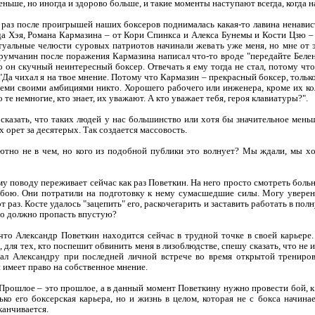
ньше, но иногда и здорово больше, и такие моменты наступают всегда, когда
 раз после проигрышей наших боксеров поднималась какая-то лавина ненавис
да Хэя, Романа Кармазина – от Кори Спинкса и Алекса Бунемы и Кости Цзю – 
туальные челюсти суровых патриотов начинали жевать уже меня, но мне от э
румчанин после поражения Кармазина написал что-то вроде "передайте Беле
о он скучный неинтересный боксер. Отвечать я ему тогда не стал, потому что
: "Да чихал я на твое мнение. Потому что Кармазин – прекрасный боксер, толь
семи своими амбициями никто. Хорошего рабочего или инженера, кроме их колл
 те немногие, кто знает, их уважают. А кто уважает тебя, героя клавиатуры?".
у сказать, что таких людей у нас большинство или хотя бы значительное мень
х орет за десятерых. Так создается массовость.
ютно не в чем, но кого из подобной публики это волнует? Мы ждали, мы хот
му поводу переживает сейчас как раз Поветкин. На него просто смотреть боль
 бою. Они потратили на подготовку к нему сумасшедшие силы. Могу уверенн
от раз. Косте удалось "зацепить" его, раскочегарить и заставить работать в полн
это должно пропасть впустую?
что Александр Поветкин находится сейчас в трудной точке в своей карьере.
 для тех, кто поспешит обвинить меня в лизоблюдстве, спешу сказать, что не
зал Александру при последней личной встрече во время открытой трениров
й имеет право на собственное мнение.
 Прошлое – это прошлое, а в данный момент Поветкину нужно провести бой, к
ько его боксерская карьера, но и жизнь в целом, которая не с бокса начинае
канчивается.