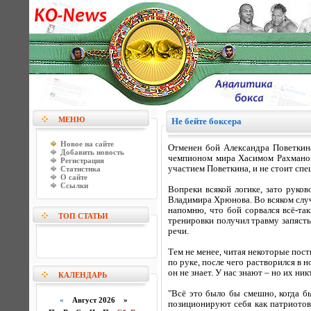
МЕНЮ
Не бейте боксера
Новое на сайте
Отменен бой Александра Поветкин
Добавить новость
чемпионом мира Хасимом Рахманом,
Регистрация
участием Поветкина, и не стоит спеш
Статистика
О сайте
Ссылки
Вопреки всякой логике, зато руко
Владимира Хрюнова. Во всяком случ
напомню, что бой сорвался всё-таки
ТОП СТАТЬИ
тренировки получил травму запясть
речи.
Тем не менее, читая некоторые пост
по руке, после чего растворился в н
он не знает. У нас знают – но их ни
КАЛЕНДАРЬ
"Всё это было бы смешно, когда бы
«
Август 2026 »
позиционируют себя как патриотов.