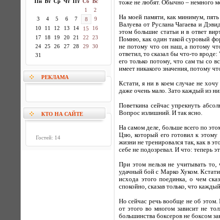
Пн
Вт
Ср
Чт
Пт
Сб
Вс
тоже не любят. Обычно – немного ме
1
2
На моей памяти, как минимум, пять
3
4
5
6
7
9
8
Валуева от Руслана Чагаева и Дэви
10
11
12
13
14
16
15
этом большие статьи и в ответ вир
17
18
19
20
21
22
23
Помню, как один такой суровый фо
24
25
26
27
28
29
30
не потому что он наш, а потому чт
ответил, то сказал бы что-то вроде
31
его только потому, что сам ты со в
имеет никакого значения, потому что
РЕКЛАМА
Кстати, я ни в коем случае не хоч
даже очень мало. Зато каждый из ни
Поветкина сейчас упрекнуть абсол
Вопрос излишний. И так ясно.
КТО НА САЙТЕ
На самом деле, больше всего по это
Цзю, который его готовил к этому
Гостей: 14
жизни не тренировался так, как в эт
себе не подозревал. И что: теперь 
При этом нельзя не учитывать то, 
удачный бой с Марко Хуком. Кстати,
исхода этого поединка, о чем ска
спокойно, сказав только, что кажды
Но сейчас речь вообще не об этом.
от этого во многом зависит не тол
большинства боксеров не боксом за