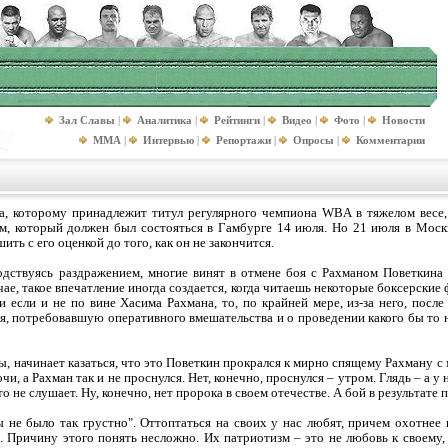
Зал Славы
|
Аналитика
|
Рейтинги
|
Видео
|
Фото
|
Новости
MMA
|
Интервью
|
Репортажи
|
Опросы
|
Комментарии
а, которому принадлежит титул регулярного чемпиона WBA в тяжелом весе,
 который должен был состояться в Гамбурге 14 июля. Но 21 июля в Москве
ить с его оценкой до того, как он не закончится.
водствуясь раздражением, многие винят в отмене боя с Рахманом Поветкина
ае, такое впечатление иногда создается, когда читаешь некоторые боксерские
 если и не по вине Хасима Рахмана, то, по крайней мере, из-за него, после 
я, потребовавшую оперативного вмешательства и о проведении какого бы то 
ы, начинает казаться, что это Поветкин прокрался к мирно спящему Рахману с
очи, а Рахман так и не проснулся. Нет, конечно, проснулся – утром. Глядь – а у
кто не слушает. Ну, конечно, нет пророка в своем отечестве. А бой в результате
 не было так грустно". Оттоптаться на своих у нас любят, причем охотнее 
 Причину этого понять несложно. Их патриотизм – это не любовь к своему, 