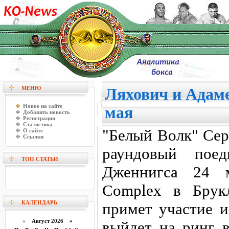
МЕНЮ
Ляхович и Адам
Новое на сайте
мая
Добавить новость
Регистрация
Статистика
"Белый Волк" Сер
О сайте
Ссылки
раундовый поед
ТОП СТАТЬИ
Дженнигса 24 м
Complex в Брук
КАЛЕНДАРЬ
примет участие 
«
Август 2026 »
выйдет на ринг 