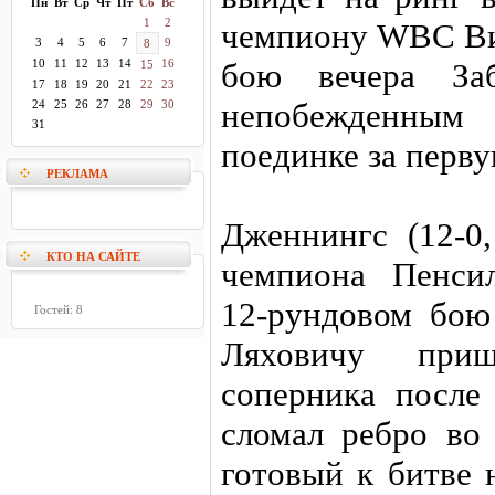
Пн
Вт
Ср
Чт
Пт
Сб
Вс
1
2
чемпиону WBC Ви
3
4
5
6
7
9
8
10
11
12
13
14
16
бою вечера За
15
17
18
19
20
21
22
23
непобежденным
24
25
26
27
28
29
30
31
поединке за перву
РЕКЛАМА
Дженнингс (12-0,
КТО НА САЙТЕ
чемпиона Пенси
12-рундовом бою
Гостей: 8
Ляховичу приш
соперника после
сломал ребро во 
готовый к битве 