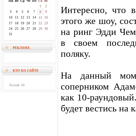
Пн
Вт
Ср
Чт
Пт
Сб
Вс
1
2
Интересно, что в
3
4
5
6
7
9
8
10
11
12
13
14
16
этого же шоу, со
15
17
18
19
20
21
22
23
на ринг Эдди Чем
24
25
26
27
28
29
30
31
в своем послед
РЕКЛАМА
поляку.
КТО НА САЙТЕ
На данный моме
соперником Адаме
Гостей: 10
как 10-раундовый
будет вестись на 