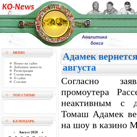
МЕНЮ
Адамек вернется
Новое на сайте
августа
Добавить новость
Регистрация
Статистика
Согласно заяв
О сайте
Ссылки
промоутера Рас
ТОП СТАТЬИ
неактивным с д
Томаш Адамек вер
КАЛЕНДАРЬ
на шоу в казино M
«
Август 2026 »