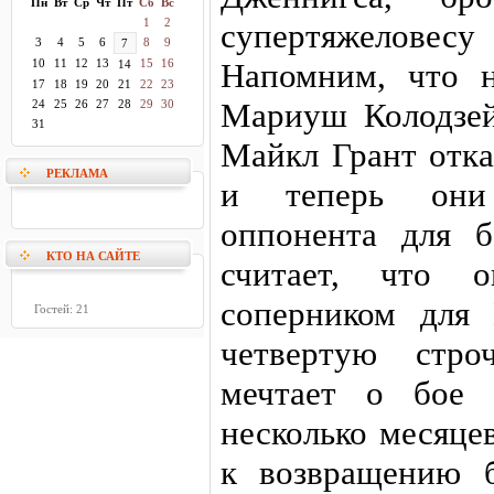
Пн
Вт
Ср
Чт
Пт
Сб
Вс
1
2
супертяжелов
3
4
5
6
8
9
7
10
11
12
13
15
16
Напомним, что 
14
17
18
19
20
21
22
23
Мариуш Колодзей
24
25
26
27
28
29
30
31
Майкл Грант отка
РЕКЛАМА
и теперь они
оппонента для б
КТО НА САЙТЕ
считает, что о
соперником для 
Гостей: 21
четвертую стр
мечтает о бое 
несколько месяцев
к возвращению 