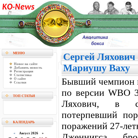
МЕНЮ
Сергей Ляхович 
Новое на сайте
Мариушу Ваху
Добавить новость
Регистрация
Статистика
Бывший чемпион м
О сайте
Ссылки
по версии WBO 3
ТОП СТАТЬИ
Ляхович, в 
потерпевший по
КАЛЕНДАРЬ
поражений 27-лет
«
Август 2026 »
Дженнигса, бр