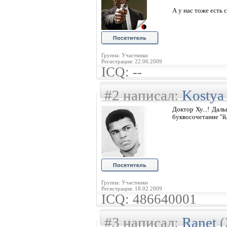
А у нас тоже есть 
Группа: Участники
Регистрация: 22.06.2009
ICQ: --
#2 написал:
Kostya
Доктор Ху...! Дал
буквосочетание "й
Группа: Участники
Регистрация: 18.02.2009
ICQ: 486640001
#3 написал:
Ranet
(