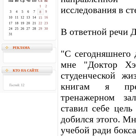
Пн
Вт
Ср
Чт
Пт
Сб
Вс
1
2
исследования в ст
3
4
5
6
7
9
8
10
11
12
13
14
16
15
17
18
19
20
21
22
23
В ответной речи Д
24
25
26
27
28
29
30
31
РЕКЛАМА
"С сегодняшнего 
мне "Доктор Хэ
КТО НА САЙТЕ
студенческой жи
книгам я пре
Гостей: 12
тренажерном за
ставил себе цель
добился этого. М
учебой ради бокса