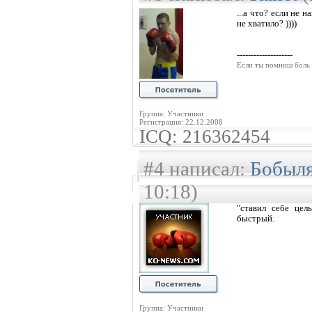
...а что? если не 
не хватило? ))))
--------------------
Если ты помниш боль 
Группа: Участники
Регистрация: 22.12.2008
ICQ: 216362454
#4 написал:
Бобыл
10:18)
"ставил себе цел
быстрый.
Группа: Участники