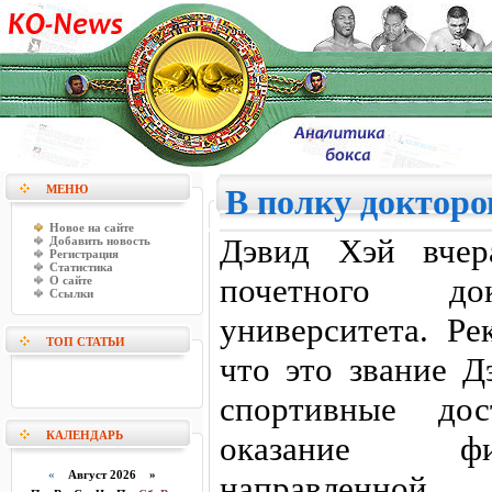
МЕНЮ
В полку доктор
Новое на сайте
Дэвид Хэй вчер
Добавить новость
Регистрация
Статистика
почетного до
О сайте
Ссылки
университета. Ре
ТОП СТАТЬИ
что это звание Д
спортивные до
КАЛЕНДАРЬ
оказание фи
«
Август 2026 »
направленно