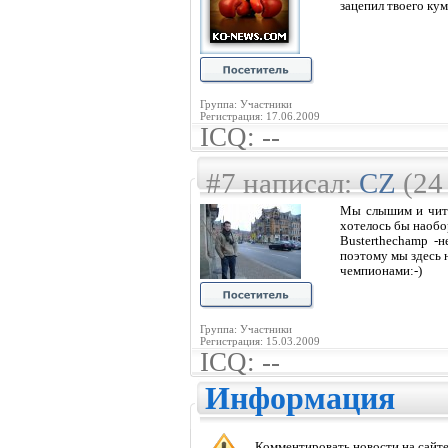
зацепил твоего кум
Группа: Участники
Регистрация: 17.06.2009
ICQ: --
#7 написал:
CZ
(24
Мы слышим и чита
хотелось бы наобор
Busterthechamp -
поэтому мы здесь н
чемпионами:-)
Группа: Участники
Регистрация: 15.03.2009
ICQ: --
Информация
Комментировать новости на сайте