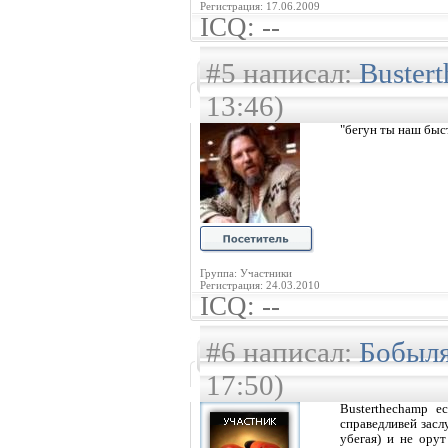
Регистрация: 17.06.2009
ICQ: --
#5 написал:
Buster
13:46)
"бегун ты наш быст
Группа: Участники
Регистрация: 24.03.2010
ICQ: --
#6 написал:
Бобыл
17:50)
Busterthechamp е
справедливей засл
убегая) и не ору