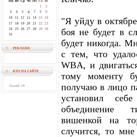
Пн
Вт
Ср
Чт
Пт
Сб
Вс
1
2
3
4
5
7
8
9
6
10
11
12
14
15
16
"Я уйду в октябр
13
17
18
19
20
21
22
23
боя не будет в с
24
25
26
27
28
29
30
31
будет никогда. М
РЕКЛАМА
с тем, что удало
WBA, и двигатьс
КТО НА САЙТЕ
тому моменту б
получаю в лицо п
Гостей: 19
установил себ
объединение 
вишенкой на то
случится, то мне