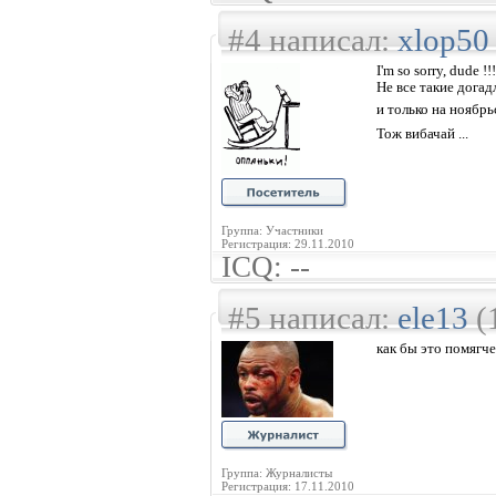
#4 написал:
xlop50
I'm so sorry, dude !!!
Не все такие догад
и только на ноябрь
Тож вибачай ...
Группа: Участники
Регистрация: 29.11.2010
ICQ: --
#5 написал:
ele13
(
как бы это помягче
Группа: Журналисты
Регистрация: 17.11.2010