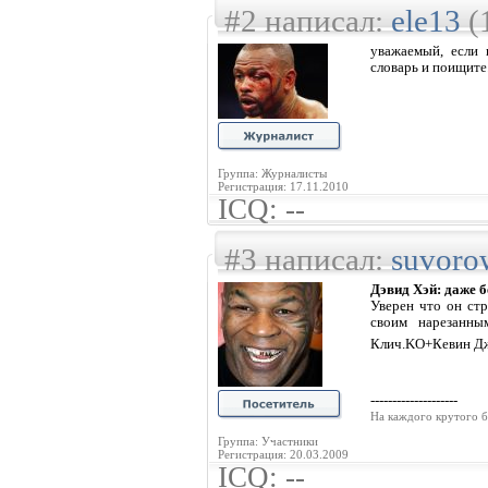
#2 написал:
ele13
(
уважаемый, если 
словарь и поищите
Группа: Журналисты
Регистрация: 17.11.2010
ICQ: --
#3 написал:
suvoro
Дэвид Хэй: даже б
Уверен что он ст
своим нарезанны
Клич.KO+Кевин Дж
--------------------
На каждого крутого б
Группа: Участники
Регистрация: 20.03.2009
ICQ: --