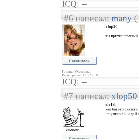
ICQ: --
#6 написал:
many
(
xlop50
,
ты критин полный
Группа: Участники
Регистрация: 17.12.2010
ICQ: --
#7 написал:
xlop50
ele13
,
как бы это сказать
не умничай ,и дай