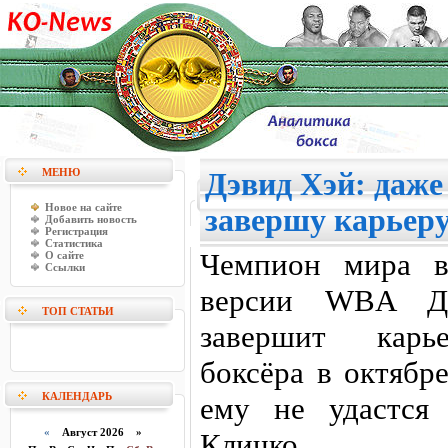
МЕНЮ
Дэвид Хэй: даже 
Новое на сайте
завершу карьеру
Добавить новость
Регистрация
Статистика
Чемпион мира в
О сайте
Ссылки
версии WBA Дэ
ТОП СТАТЬИ
завершит карье
боксёра в октябр
КАЛЕНДАРЬ
ему не удастся 
«
Август 2026 »
Кличко.