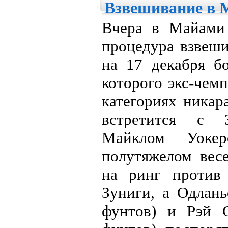
Взвешивание в 
Вчера в Майами 
процедура взвеш
на 17 декабря б
которого экс-чем
категориях никар
встретится с 3
Майклом Уоке
полутяжелом вес
на ринг против
Зуниги, а Одлань
фунтов) и Рэй О