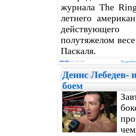
журнала The Ring
летнего америка
действующег
полутяжелом весе
Паскаля.
Подробнее
Денис Лебедев- 
боем
Зав
бо
пр
че