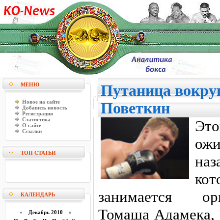
МЕНЮ
Путаница вокру
Новое на сайте
Поветкин
Добавить новость
Регистрация
Статистика
Это
О сайте
Ссылки
ож
ТОП СТАТЬИ
наз
кот
занимается ор
КАЛЕНДАРЬ
Томаша Адамека, 
«
Декабрь 2010
»