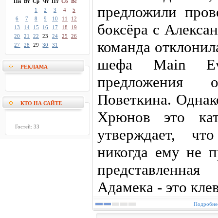
Пн
Вт
Ср
Чт
Пт
Сб
Вс
предложили пров
1
2
3
4
5
6
7
8
9
10
11
12
боксёра с Алекса
13
14
15
16
17
18
19
20
21
22
23
24
25
26
команда отклонил
27
28
29
30
31
шефа Main Ev
РЕКЛАМА
предложения о
Поветкина. Однак
КТО НА САЙТЕ
Хрюнов это кат
Гостей: 33
утверждает, чт
никогда ему не п
представленна
Адамека - это клев
Подробнее