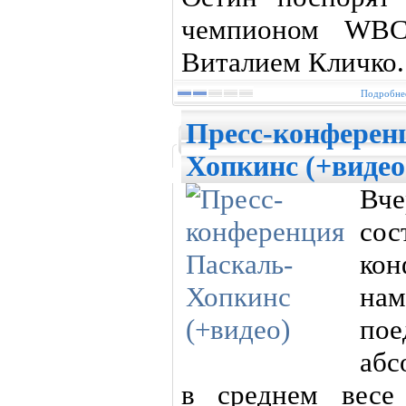
чемпионом WBC
Виталием Кличко.
Подробнее
Пресс-конферен
Хопкинс (+видео
Вч
со
ко
нам
по
абс
в среднем весе 