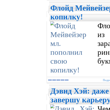
Флойд Мейвейзе
копилку!
Фло
из
зар
ри
бук
Подро
Дэвид Хэй: даже 
завершу карьеру
Ч