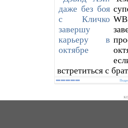
суп
WBA
за
про
окт
ес
встретиться с бра
Подро
KO