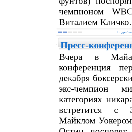
фунтов) поспорят
чемпионом WBC
Виталием Кличко. 
Подробнее
Пресс-конферен
Вчера в Майам
конференция пе
декабря боксерск
экс-чемпион 
категориях никар
встретится с 3
Майклом Уокером,
Остин поспорят 