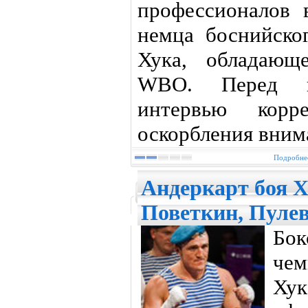
профессионалов 
немца боснийско
Хука, обладающ
WBO. Перед в
интервью корре
оскорбления вним
Подробнее
Андеркарт боя Х
Поветкин, Пуле
Бок
че
Ху