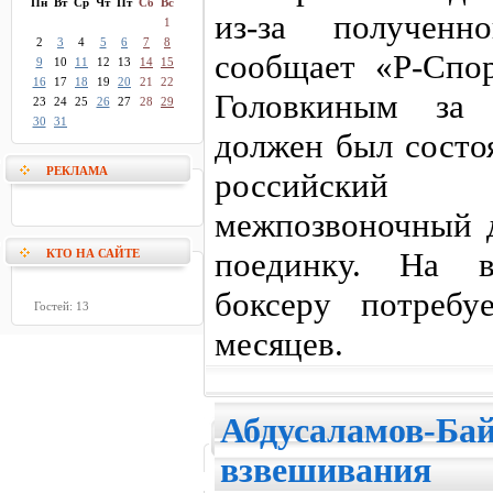
Пн
Вт
Ср
Чт
Пт
Сб
Вс
из-за полученн
1
2
3
4
5
6
7
8
сообщает «Р-Спо
9
10
11
12
13
14
15
16
17
18
19
20
21
22
Головкиным за
23
24
25
26
27
28
29
30
31
должен был состо
РЕКЛАМА
российский 
межпозвоночный д
поединку. На во
КТО НА САЙТЕ
боксеру потребу
Гостей: 13
месяцев.
Абдусаламов-Бай
взвешивания