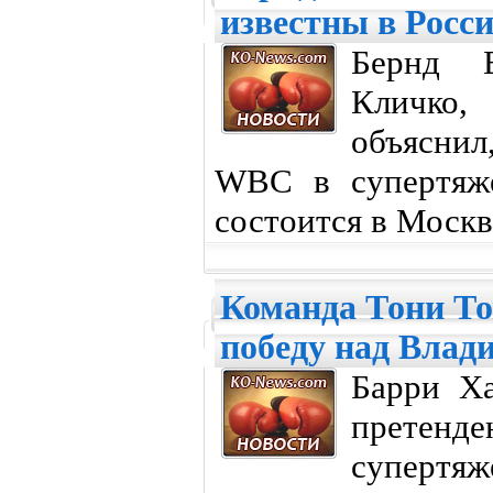
известны в Росс
Бернд Б
Кличко,
объяснил
WBC в супертяже
состоится в Москве
Команда Тони То
победу над Вла
Барри Ха
претен
супертяж