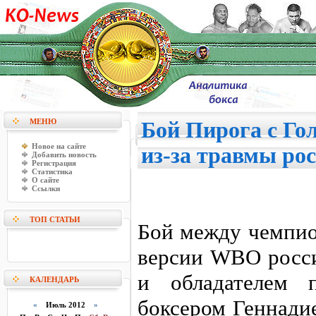
МЕНЮ
Бой Пирога с Го
Новое на сайте
из-за травмы рос
Добавить новость
Регистрация
Статистика
О сайте
Ссылки
ТОП СТАТЬИ
Бой между чемпио
версии WBO росс
и обладателем 
КАЛЕНДАРЬ
боксером Геннади
«
Июль 2012
»