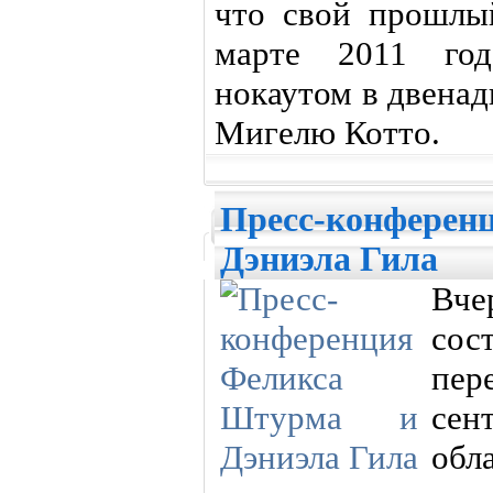
что свой прошлы
марте 2011 год
нокаутом в двена
Мигелю Котто.
Пресс-конферен
Дэниэла Гила
Вче
сос
пе
сен
об