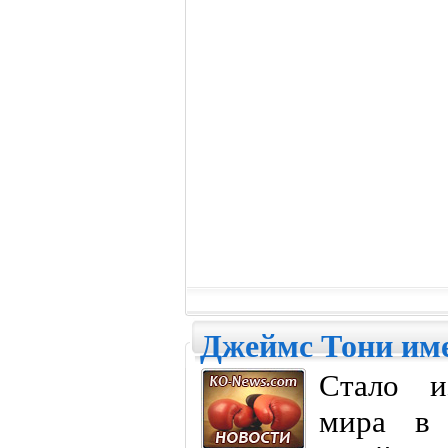
Джеймс Тони име
Стало и
мира в 