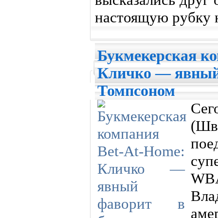
настоящую рубку 
Букмекерская ко
Кличко — явный 
Томпсоном
Се
(Ш
пое
суп
WB
Вл
аме