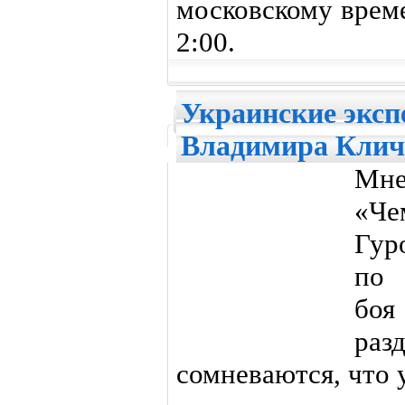
московскому врем
2:00.
Украинские эксп
Владимира Клич
Мн
«Че
Гур
по 
бо
ра
сомневаются, что 