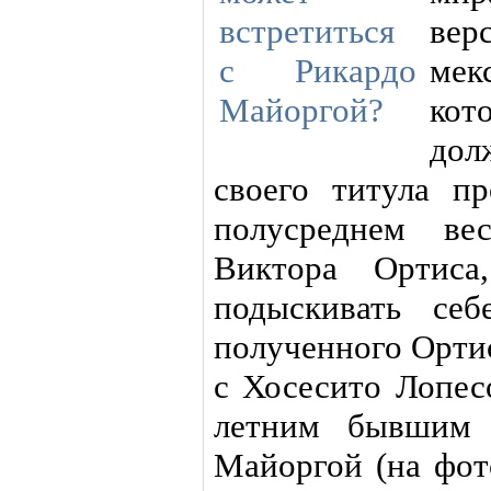
ве
мек
кот
дол
своего титула п
полусреднем вес
Виктора Ортис
подыскивать себ
полученного Орти
с Хосесито Лопес
летним бывшим 
Майоргой (на фот