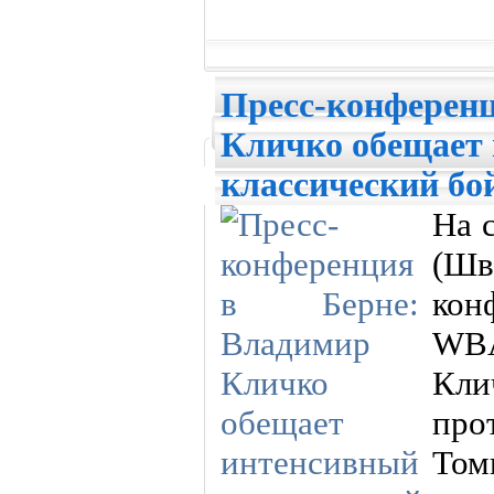
Пресс-конференц
Кличко обещает
классический бо
На 
(Ш
ко
WB
Кли
про
Том