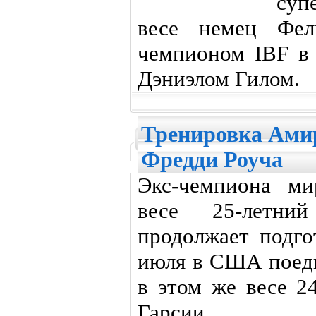
суп
весе немец Фел
чемпионом IBF в 
Дэниэлом Гилом.
Тренировка Амир
Фредди Роуча
Экс-чемпиона ми
весе 25-летн
продолжает подго
июля в США поед
в этом же весе 2
Гарсии.