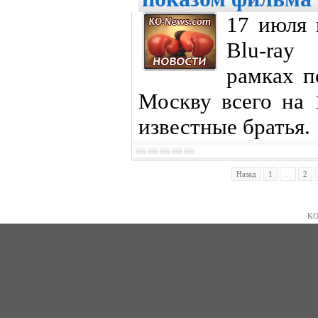
17 июля 
Blu-ray
рамках п
Москву всего на 
известные братья.
Назад
1
...
2
KO