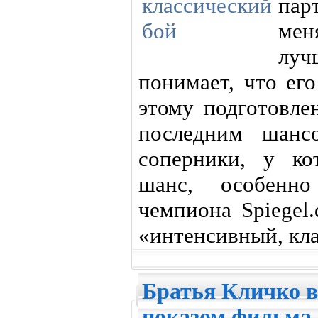
пар
мен
луч
понимает, что ег
этому подготовле
последним шансо
соперники, у ко
шанс, особенн
чемпиона Spiegel
«интенсивный, кла
Братья Кличко 
показом фильма