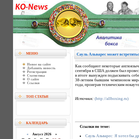
МЕНЮ
Сауль Альварес может встретить
Новое на сайте
Как сообщают некоторые англоязыч
Добавить новость
сентября в США должен был провест
Регистрация
в итоге вынужден подыскивать себе
Статистика
О сайте
38-летним бывшим чемпионом мира
Ссылки
года, проиграв техническим нокаут
ТОП СТАТЬИ
Источник:
(http://allboxing.ru)
КАЛЕНДАРЬ
Ссылки по теме:
«
Август 2026 »
Сауль Альварес: Я хотел бы д