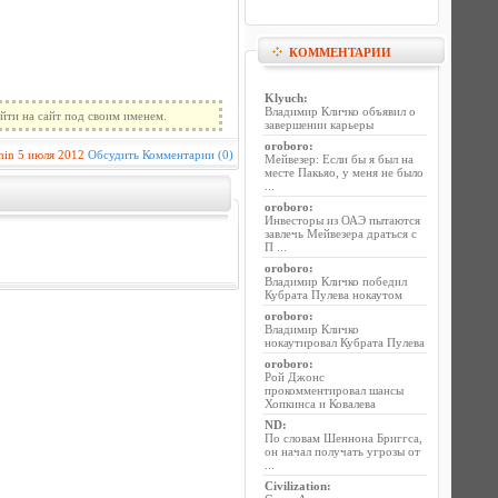
КОММЕНТАРИИ
Klyuch
:
Владимир Кличко объявил о
йти на сайт под своим именем.
завершении карьеры
oroboro
:
min
5 июля 2012
Обсудить
Комментарии (0)
Мейвезер: Если бы я был на
месте Пакьяо, у меня не было
...
oroboro
:
Инвесторы из ОАЭ пытаются
завлечь Мейвезера драться с
П ...
oroboro
:
Владимир Кличко победил
Кубрата Пулева нокаутом
oroboro
:
Владимир Кличко
нокаутировал Кубрата Пулева
oroboro
:
Рой Джонс
прокомментировал шансы
Хопкинса и Ковалева
ND
:
По словам Шеннона Бриггса,
он начал получать угрозы от
...
Civilization
: