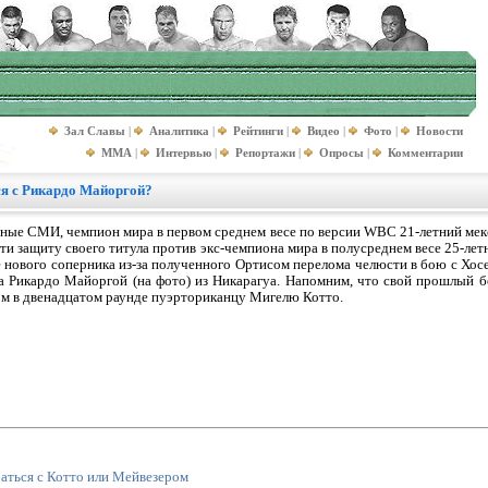
Зал Славы
|
Аналитика
|
Рейтинги
|
Видео
|
Фото
|
Новости
MMA
|
Интервью
|
Репортажи
|
Опросы
|
Комментарии
ся с Рикардо Майоргой?
ные СМИ, чемпион мира в первом среднем весе по версии WBC 21-летний мекс
и защиту своего титула против экс-чемпиона мира в полусреднем весе 25-лет
 нового соперника из-за полученного Ортисом перелома челюсти в бою с Хос
 Рикардо Майоргой (на фото) из Никарагуа. Напомним, что свой прошлый б
ом в двенадцатом раунде пуэрториканцу Мигелю Котто.
раться с Котто или Мейвезером