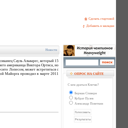
Сделать стартовой
Добавить в закладки
Новости
иканец Сауль Альварес, который 15
него американца Виктора Ортиса, но
есито Лопесом, может встретиться с
ой Майорга проводил в марте 2011
ОПРОС НА САЙТЕ
С кем драться Кличко?
Берман Стиверн
Кубрат Пулев
Александр Поветкин