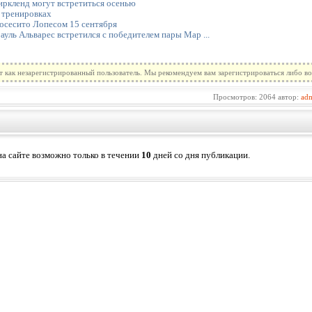
ркленд могут встретиться осенью
 тренировках
Хосесито Лопесом 15 сентября
ауль Альварес встретился с победителем пары Мар ...
т как незарегистрированный пользователь. Мы рекомендуем вам зарегистрироваться либо во
Просмотров: 2064 автор:
ad
а сайте возможно только в течении
10
дней со дня публикации.