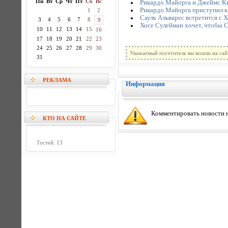
Пн
Вт
Ср
Чт
Пт
Сб
Вс
Рикардо Майорга и Джеймс Ки
Рикардо Майорга приступил к
1
2
Сауль Альварес встретится с 
3
4
5
6
7
8
9
Хосе Сулейман хочет, чтобы С
10
11
12
13
14
15
16
17
18
19
20
21
22
23
24
25
26
27
28
29
30
Уважаемый посетитель вы вошли на сай
31
РЕКЛАМА
Информация
Комментировать новости н
КТО НА САЙТЕ
Гостей: 13