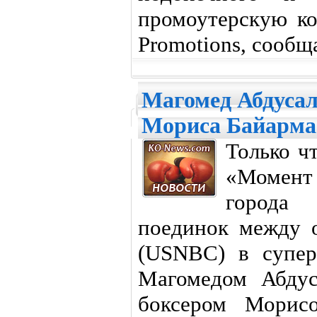
промоутерскую к
Promotions, сообщ
Магомед Абдусал
Мориса Байарма
Только ч
«Момент 
города 
поединок между 
(USNBC) в супер
Магомедом Абдус
боксером Морис