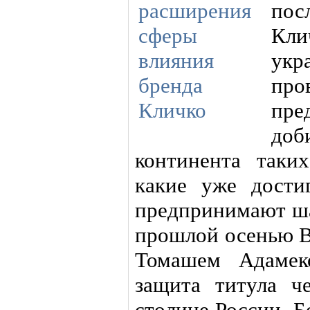
пос
Кли
ук
пр
пре
доб
континента таки
какие уже дости
предпринимают ша
прошлой осенью В
Томашем Адамек
защита титула ч
столице России. 