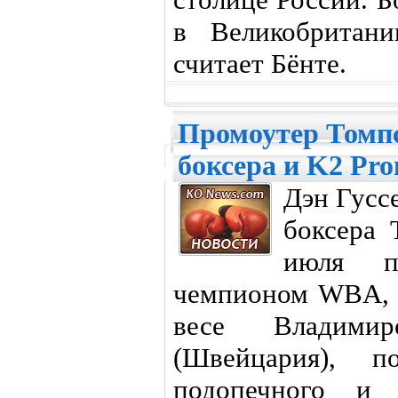
в Великобритани
считает Бёнте.
Промоутер Томпс
боксера и K2 Pro
Дэн Гусс
боксера 
июля пр
чемпионом WBA, 
весе Владим
(Швейцария), 
подопечного и 