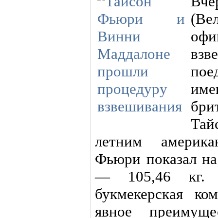
Вч
(Ве
оф
взв
по
име
бри
Тай
летним америк
Фьюри показал на
— 105,46 кг. 
букмекерская ко
явное преимущ