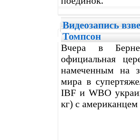
поединок.
Видеозапись взв
Томпсон
Вчера в Берне
официальная цер
намеченным на з
мира в супертяж
IBF и WBO украи
кг) с американцем