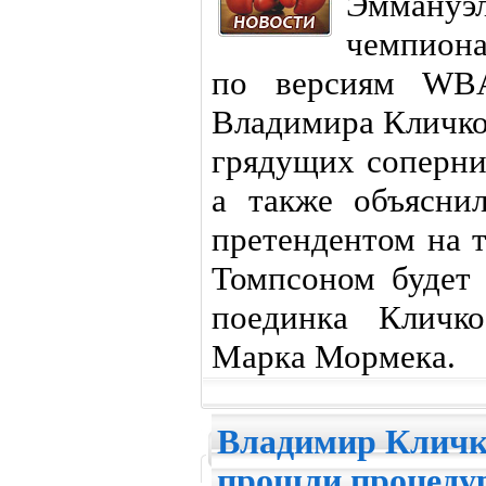
Эмману
чемпиона
по версиям WB
Владимира Кличко
грядущих соперни
а также объясни
претендентом на 
Томпсоном будет 
поединка Кличк
Марка Мормека.
Владимир Кличк
прошли процеду