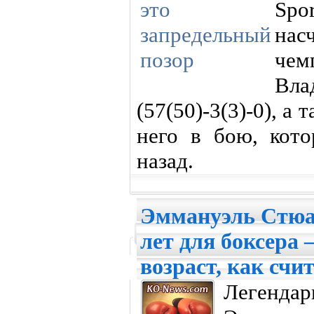
Spo
нас
че
Вл
(57(50)-3(3)-0), а
него в бою, кото
назад.
Эммануэль Стюар
лет для боксера
возраст, как счи
Легенда