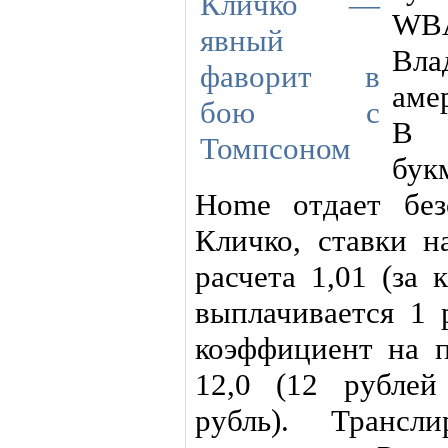
WB
Вл
аме
В 
бук
Home отдает без
Кличко, ставки н
расчета 1,01 (за
выплачивается 1 
коэффициент на п
12,0 (12 рублей
рубль). Трансл