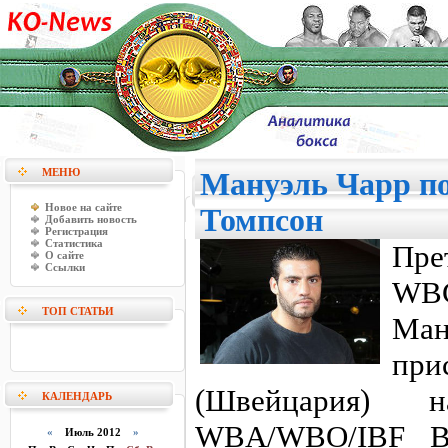
МЕНЮ
Мануэль Чарр по
Новое на сайте
Томпсон
Добавить новость
Регистрация
Статистика
Пре
О сайте
Ссылки
WB
ТОП СТАТЬИ
Ма
пр
(Швейцария) 
КАЛЕНДАРЬ
WBA/WBO/IBF В
«
Июль 2012
»