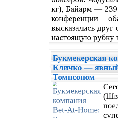
кг), Байарм — 239 
конференции о
высказались друг 
настоящую рубку 
Букмекерская ко
Кличко — явный 
Томпсоном
Се
(Ш
пое
суп