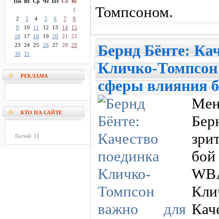
Пн
Вт
Ср
Чт
Пт
Сб
Вс
Томпсоном.
1
2
3
4
5
6
7
8
9
10
11
12
13
14
15
16
17
18
19
20
21
22
23
24
25
26
27
28
29
Бернд Бёнте: Ка
30
31
Кличко-Томпсон
РЕКЛАМА
сферы влияния 
Ме
КТО НА САЙТЕ
Бер
зри
Гостей: 11
бой
WB
Кл
Кач