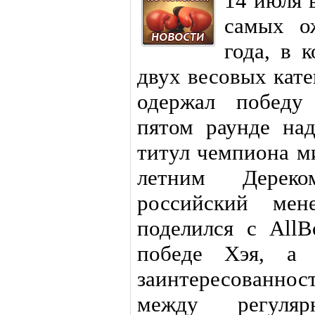
14 июля 
самых о
года, в 
двух весовых кат
одержал победу
пятом раунде на
титул чемпиона м
летним Дереко
российский ме
поделился с All
победе Хэя, а 
заинтересованно
между регул