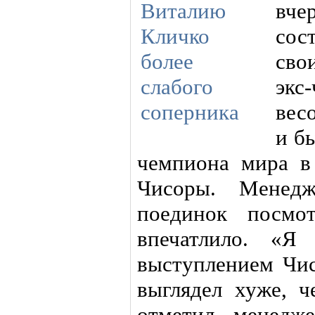
вче
сос
сво
экс
вес
и б
чемпиона мира в
Чисоры. Менед
поединок посмо
впечатлило. «Я
выступлением Чи
выглядел хуже, 
отметил менедже