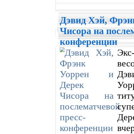
Дэвид Хэй, Фрэн
Чисора на после
конференции
Эк
вес
Дэв
Уор
ти
суп
Де
вч