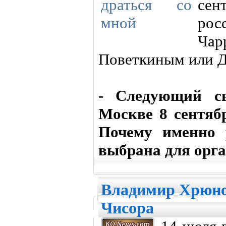
сен
рос
Чар
Поветкиным или Д
- Следующий с
Москве 8 сентяб
Почему именно 
выбрана для орг
Владимир Хрюнов
Чисора