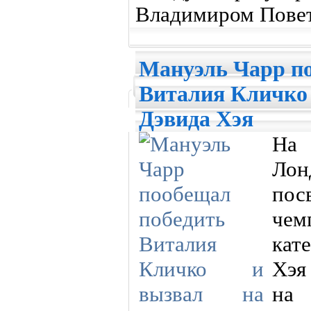
Владимиром Повет
Мануэль Чарр п
Виталия Кличко 
Дэвида Хэя
На 
Лон
по
чем
кат
Хэя
на 