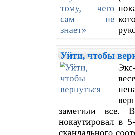
нок
ко
рук
Уйти, чтобы вер
Экс
вес
нен
вер
заметили все. 
нокаутировал в 5
скандального соо