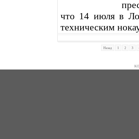
пре
что 14 июля в Л
техническим нокау
Назад
1
2
3
KO