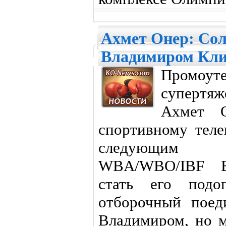
Ахмет Онер: Сол
Владимиром Кл
Промо
супертяж
Ахмет О
спортивному теле
следующим с
WBA/WBO/IBF В
стать его подо
отборочный поед
Владимиром, но м