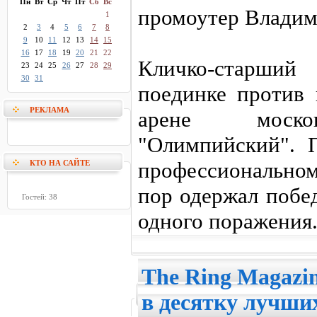
Пн
Вт
Ср
Чт
Пт
Сб
Вс
промоутер Влади
1
2
3
4
5
6
7
8
9
10
11
12
13
14
15
16
17
18
19
20
21
22
Кличко-старший
23
24
25
26
27
28
29
30
31
поединке против 
РЕКЛАМА
арене москов
"Олимпийский". 
профессиональном
КТО НА САЙТЕ
пор одержал побе
Гостей: 38
одного поражения
The Ring Magazi
в десятку лучши