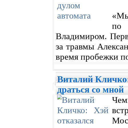
«Мы
по 
Владимиром. Перв
за травмы Алекса
время пробежки по
Виталий Кличко:
драться со мной
Чем
вст
Мос