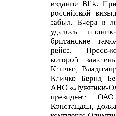
издание Blik. Пр
российской визы
забыл. Вчера в л
удалось проник
британские тамо
рейса. Пресс-к
которой заявле
Кличко, Владимир
Кличко Бернд Бё
АНО «Лужники-Ол
президент ОАО
Констандян, долж
комплексе Олимпи