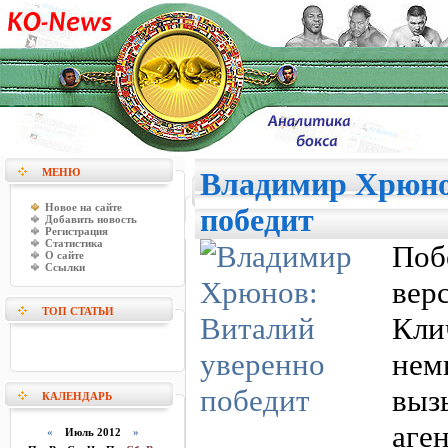
МЕНЮ
Владимир Хрюно
Новое на сайте
победит
Добавить новость
Регистрация
Статистика
По
О сайте
Ссылки
вер
ТОП СТАТЬИ
Кли
нем
выз
КАЛЕНДАРЬ
аге
«
Июль 2012
»