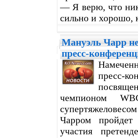
— Я верю, что ник
сильно и хорошо, к
Мануэль Чарр не
пресс-конферен
Намеченн
пресс-
посвящен
чемпионом WB
супертяжеловес
Чарром пройдет 
участия претенд