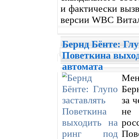
и фактически выз
версии WBC Витал
Бернд Бёнте: Глу
Поветкина выход
автомата
Ме
Берн
за 
не
ро
Пов