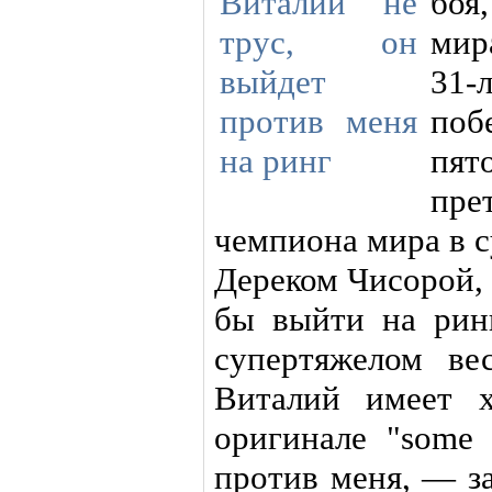
боя
мир
31-
поб
пя
пр
чемпиона мира в 
Дереком Чисорой, 
бы выйти на рин
супертяжелом ве
Виталий имеет х
оригинале "some 
против меня, — з