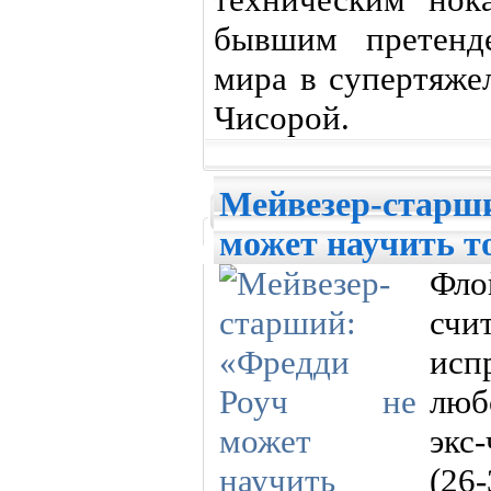
бывшим претенд
мира в супертяже
Чисорой.
Мейвезер-старши
может научить то
Фл
счи
исп
люб
экс
(26