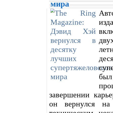
мира
Авт
изд
вкл
дву
лет
д
суп
был
про
завершении карь
он вернулся на
техническим нок