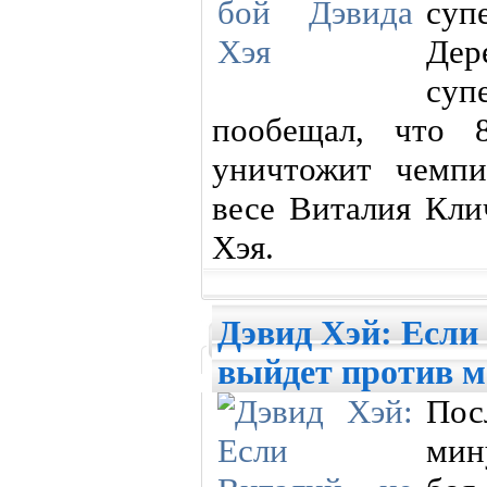
суп
Дер
суп
пообещал, что 
уничтожит чемп
весе Виталия Кли
Хэя.
Дэвид Хэй: Если 
выйдет против м
По
мин