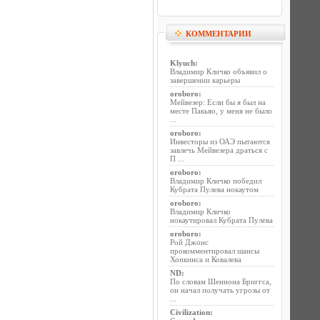
КОММЕНТАРИИ
Klyuch
:
Владимир Кличко объявил о
завершении карьеры
oroboro
:
Мейвезер: Если бы я был на
месте Пакьяо, у меня не было
...
oroboro
:
Инвесторы из ОАЭ пытаются
завлечь Мейвезера драться с
П ...
oroboro
:
Владимир Кличко победил
Кубрата Пулева нокаутом
oroboro
:
Владимир Кличко
нокаутировал Кубрата Пулева
oroboro
:
Рой Джонс
прокомментировал шансы
Хопкинса и Ковалева
ND
:
По словам Шеннона Бриггса,
он начал получать угрозы от
...
Civilization
: