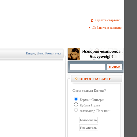
Сделать стартовой
Добавить в закладки
Видео
,
Дело Романчука
ОПРОС НА САЙТЕ
С кем драться Кличко?
Берман Стиверн
Кубрат Пулев
Александр Поветкин