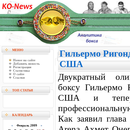
МЕНЮ
Гильермо Ригонд
Новое на сайте
США
Добавить новость
Регистрация
Статистика
Двукратный ол
О сайте
Ссылки
боксу Гильермо 
ТОП СТАТЬИ
США и теперь
профессиональную
КАЛЕНДАРЬ
Как заявил глава
«
Февраль 2009
»
Arena Ахмет Онер