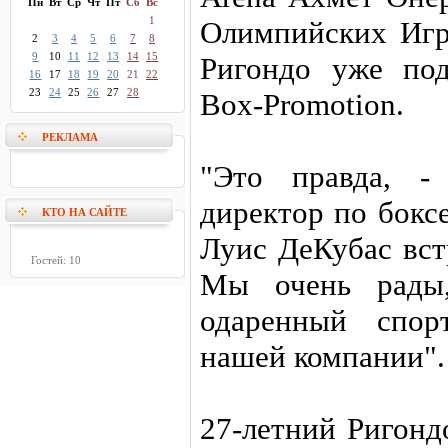
Пн
Вт
Ср
Чт
Пт
Сб
Вс
1
Олимпийских Игр
2
3
4
5
6
7
8
9
10
11
12
13
14
15
Ригондо уже под
16
17
18
19
20
21
22
23
24
25
26
27
28
Box-Promotion.
РЕКЛАМА
"Это правда, -
директор по бок
КТО НА САЙТЕ
Луис ДеКубас вст
Гостей: 10
Мы очень рады,
одаренный спор
нашей компании".
27-летний Ригонд