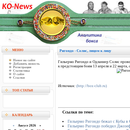
МЕНЮ
Ригондо - Солис, лицом к лицу
Новое на сайте
Гильермо Ригондо и Одланиер Солис провод
Добавить новость
к предстоящим боям 13 апреля и 22 марта, 
Регистрация
Статистика
О сайте
Ссылки
Источник:
(http://box-club.ru)
ТОП СТАТЬИ
Ссылки по теме:
КАЛЕНДАРЬ
Гильермо Ригондо бежал с Кубы 
«
Август 2026 »
Гильермо Ригондо победил Джозеф