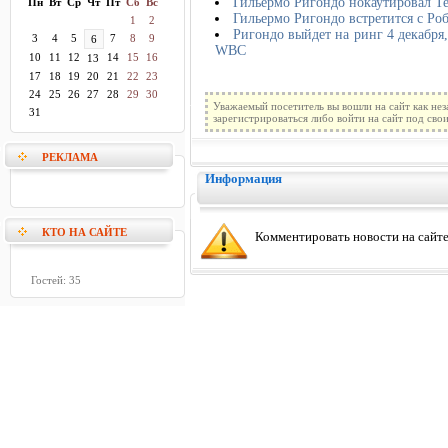
Гильермо Ригондо нокаутировал Т
Пн
Вт
Ср
Чт
Пт
Сб
Вс
Гильермо Ригондо встретится с Ро
1
2
Ригондо выйдет на ринг 4 декабря
3
4
5
7
8
9
6
WBC
10
11
12
14
15
16
13
17
18
19
20
21
22
23
24
25
26
27
28
29
30
Уважаемый посетитель вы вошли на сайт как не
31
зарегистрироваться либо войти на сайт под сво
РЕКЛАМА
Информация
КТО НА САЙТЕ
Комментировать новости на сайте
Гостей: 35