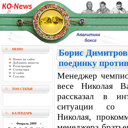
МЕНЮ
Борис Димитров
Новое на сайте
поединку против
Добавить новость
Регистрация
Статистика
Менеджер чемпи
О сайте
Ссылки
весе Николая В
ТОП СТАТЬИ
рассказал в ин
ситуации со 
КАЛЕНДАРЬ
Николая, проком
«
Февраль 2009
»
менеджера братье