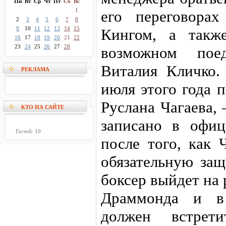
Пн
Вт
Ср
Чт
Пт
Сб
Вс
1
его переговора
2
3
4
5
6
7
8
9
10
11
12
13
14
15
Кингом, а такж
16
17
18
19
20
21
22
23
24
25
26
27
28
возможном пое
Виталия Кличко.
РЕКЛАМА
июля этого года 
Руслана Чагаева,
КТО НА САЙТЕ
записано в офи
Гостей: 10
после того, как 
обязательную защ
боксер выйдет на
Драммонда и в 
должен встрет