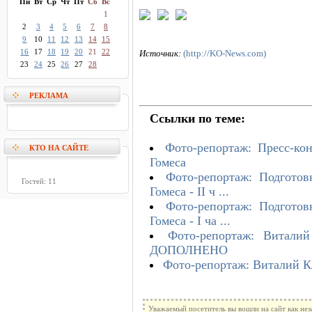
Пн
Вт
Ср
Чт
Пт
Сб
Вс
1
2
3
4
5
6
7
8
9
10
11
12
13
14
15
16
17
18
19
20
21
22
Источник:
(http://KO-News.com)
23
24
25
26
27
28
РЕКЛАМА
Ссылки по теме:
Фото-репортаж: Пресс-ко
КТО НА САЙТЕ
Гомеса
Фото-репортаж: Подгото
Гостей: 11
Гомеса - II ч ...
Фото-репортаж: Подгото
Гомеса - I ча ...
Фото-репортаж: Витали
ДОПОЛНЕНО
Фото-репортаж: Виталий К
Уважаемый посетитель вы вошли на сайт как не