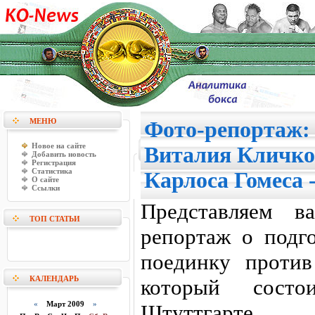
МЕНЮ
Фото-репортаж:
Новое на сайте
Виталия Кличко
Добавить новость
Регистрация
Статистика
Карлоса Гомеса -
О сайте
Ссылки
Представляем в
ТОП СТАТЬИ
репортаж о подг
поединку против
КАЛЕНДАРЬ
который сост
«
Март 2009
»
Штуттгарте.