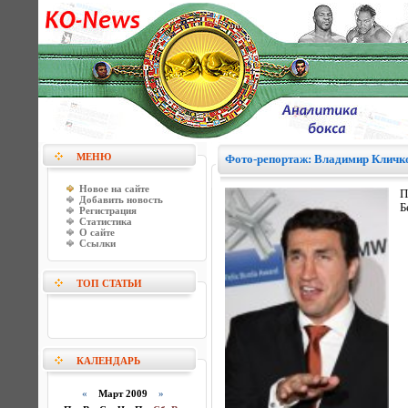
МЕНЮ
Фото-репортаж: Владимир Кличко 
Новое на сайте
П
Добавить новость
Б
Регистрация
Статистика
О сайте
Ссылки
ТОП СТАТЬИ
КАЛЕНДАРЬ
«
Март 2009
»