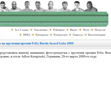
Зал Славы
|
Аналитика
|
Рейтинги
|
Видео
|
Фото
|
Новости
MMA
|
Интервью
|
Репортажи
|
Опросы
|
Комментарии
на вручении премии Felix Burda Award Gala 2009
редставляем вашему вниманию фото-репортаж с вручения премии Felix Burd
ерлине, в отеле Adlon Kempinski, Германия, 29-го марта 2009-го года.