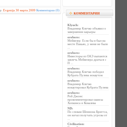
р:
Evgenija
30 марта 2009
Комментарии (0)
КОММЕНТАРИИ
Klyuch
:
Владимир Кличко объявил о
завершении карьеры
oroboro
:
Мейвезер: Если бы я был на
месте Пакьяо, у меня не было
...
oroboro
:
Инвесторы из ОАЭ пытаются
завлечь Мейвезера драться с
П ...
oroboro
:
Владимир Кличко победил
Кубрата Пулева нокаутом
oroboro
:
Владимир Кличко
нокаутировал Кубрата Пулева
oroboro
:
Рой Джонс
прокомментировал шансы
Хопкинса и Ковалева
ND
:
По словам Шеннона Бриггса,
он начал получать угрозы от
...
Civilization
: