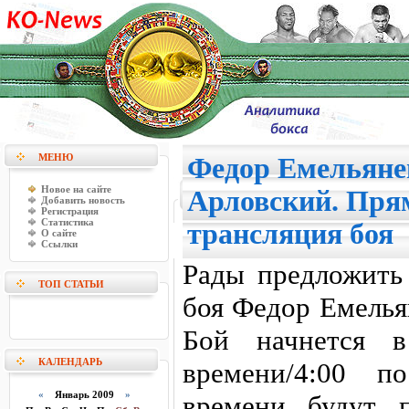
МЕНЮ
Федор Емельяне
Новое на сайте
Арловский. Пря
Добавить новость
Регистрация
Статистика
трансляция боя
О сайте
Ссылки
Рады предложить
ТОП СТАТЬИ
боя Федор Емелья
Бой начнется в
КАЛЕНДАРЬ
времени/4:00 п
«
Январь 2009
»
времени будут 