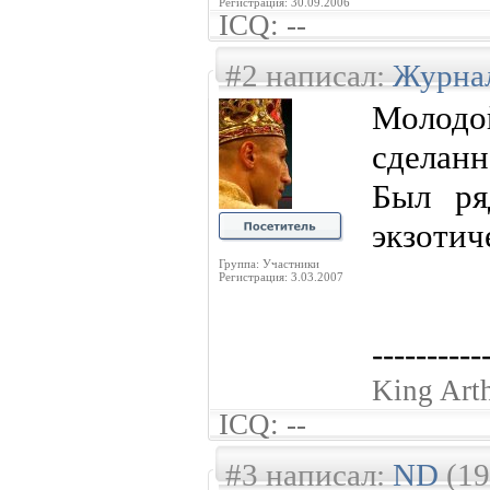
Регистрация: 30.09.2006
ICQ: --
#2 написал:
Журна
Молод
сделан
Был ря
экзотич
Группа: Участники
Регистрация: 3.03.2007
----------
King Art
ICQ: --
#3 написал:
ND
(19