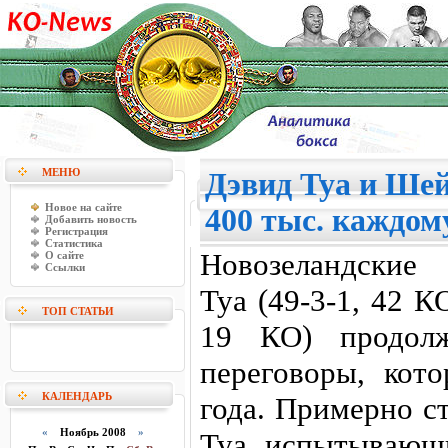
МЕНЮ
Дэвид Туа и Шей
Новое на сайте
400 тыс. каждом
Добавить новость
Регистрация
Статистика
Новозеландские
О сайте
Ссылки
Туа (49-3-1, 42 
ТОП СТАТЬИ
19 КО) продолж
переговоры, кот
КАЛЕНДАРЬ
года. Примерно с
«
Ноябрь 2008
»
Туа, испытывающ