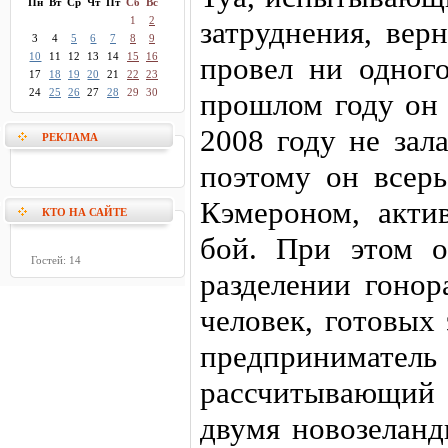
Пн
Вт
Ср
Чт
Пт
Сб
Вс
1
2
затруднения, вер
3
4
5
6
7
8
9
10
11
12
13
14
15
16
провел ни одного
17
18
19
20
21
22
23
24
25
26
27
28
29
30
прошлом году он 
2008 году не зал
РЕКЛАМА
поэтому он всерь
Кэмероном, акт
КТО НА САЙТЕ
бой. При этом о
Гостей: 14
разделении гонор
человек, готовых
предпринимат
рассчитывающи
двумя новозеланд