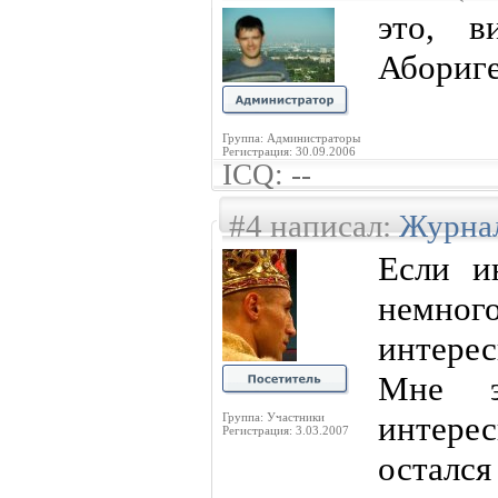
это, в
Абориг
Группа: Администраторы
Регистрация: 30.09.2006
ICQ: --
#4 написал:
Журна
Если и
немно
интерес
Мне э
интерес
Группа: Участники
Регистрация: 3.03.2007
осталс