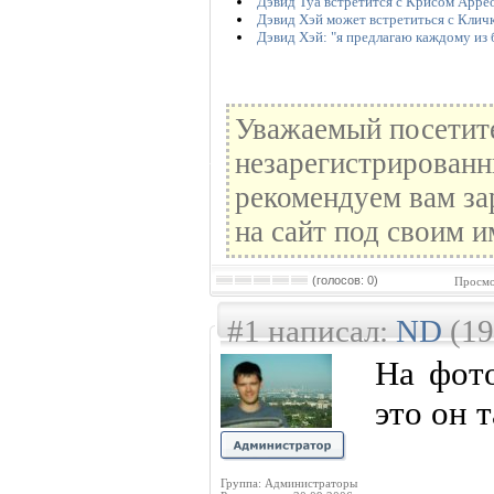
Дэвид Туа встретится с Крисом Арре
Дэвид Хэй может встретиться с Кличк
Дэвид Хэй: "я предлагаю каждому из 
Уважаемый посетите
незарегистрированн
рекомендуем вам за
на сайт под своим и
(голосов: 0)
Просмо
#1 написал:
ND
(19
На фото
это он 
Группа: Администраторы