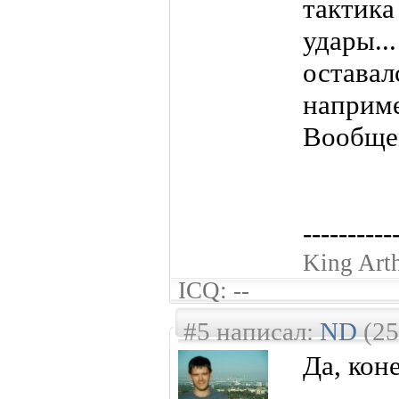
такти
удары..
остав
наприме
Вообщем
----------
King Art
ICQ: --
#5 написал:
ND
(25
Да, кон