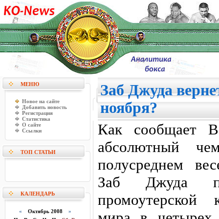
МЕНЮ
Заб Джуда верне
Новое на сайте
ноября?
Добавить новость
Регистрация
Статистика
Как сообщает B
О сайте
Ссылки
абсолютный че
ТОП СТАТЬИ
полусреднем вес
Заб Джуда по
КАЛЕНДАРЬ
промоутерской 
«
Октябрь 2008
»
мира в четырех 