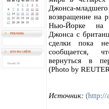
Пн
Вт
Ср
Чт
Пт
Сб
Вс
1
2
3
4
5
Джонса-младше
6
7
8
9
10
11
12
13
14
15
16
17
18
19
возвращение на р
20
21
22
23
24
25
26
27
28
29
30
31
Нью-Йорке на 
Джонса с британц
РЕКЛАМА
сделки пока не
сообщается, ч
КТО НА САЙТЕ
вернуться в пе
Гостей: 10
(Photo by REUTE
Источник:
(http://