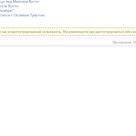
еде над Мигелем Котто
гель Котто
 ноября?
етится с Остином Траутом
т как незарегистрированный пользователь. Мы рекомендуем вам зарегистрироваться либо во
Просмотров: 35