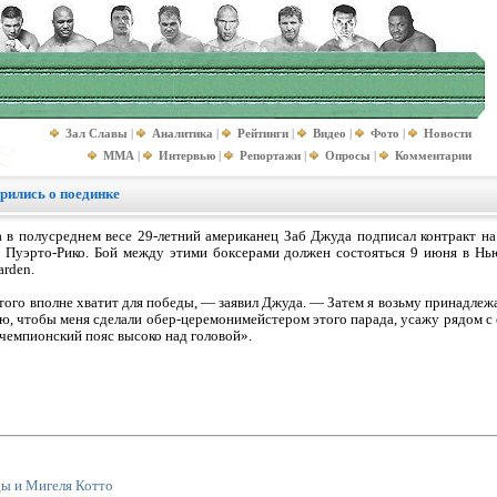
Зал Славы
|
Аналитика
|
Рейтинги
|
Видео
|
Фото
|
Новости
MMA
|
Интервью
|
Репортажи
|
Опросы
|
Комментарии
рились о поединке
в полусреднем весе 29-летний американец Заб Джуда подписал контракт н
з Пуэрто-Рико. Бой между этими боксерами должен состояться 9 июня в Н
arden.
ого вполне хватит для победы, — заявил Джуда. — Затем я возьму принадле
ю, чтобы меня сделали обер-церемонимейстером этого парада, усажу рядом с
 чемпионский пояс высоко над головой».
ы и Мигеля Котто