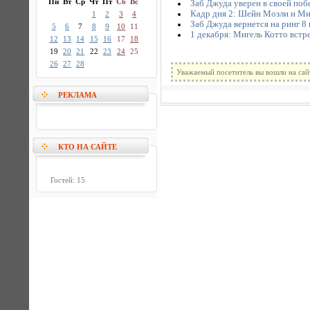
Пн
Вт
Ср
Чт
Пт
Сб
Вс
Заб Джуда уверен в своей поб
Кадр дня 2: Шейн Мозли и Ми
1
2
3
4
Заб Джуда вернется на ринг 8
5
6
7
8
9
10
11
1 декабря: Мигель Котто встр
12
13
14
15
16
17
18
19
20
21
22
23
24
25
26
27
28
Уважаемый посетитель вы вошли на сай
РЕКЛАМА
КТО НА САЙТЕ
Гостей: 15