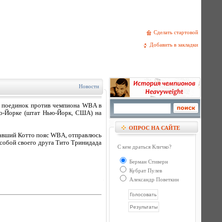
Сделать стартовой
Добавить в закладки
Новости
а поединок против чемпиона WBA в
ью-Йорке (штат Нью-Йорк, США) на
ОПРОС НА САЙТЕ
жавший Котто пояс WBA, отправлюсь
 собой своего друга Тито Тринидада
С кем драться Кличко?
Берман Стиверн
Кубрат Пулев
Александр Поветкин