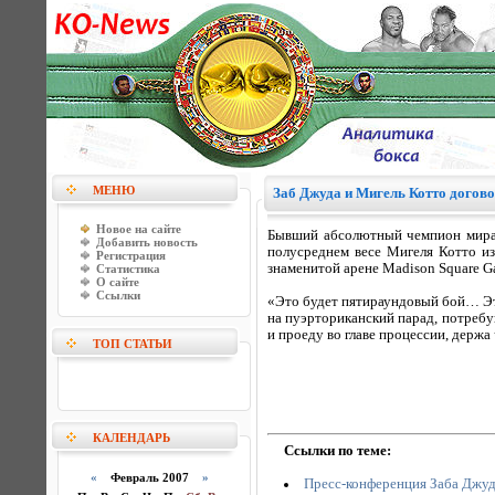
МЕНЮ
Заб Джуда и Мигель Котто догово
Новое на сайте
Бывший абсолютный чемпион мира 
Добавить новость
полусреднем весе Мигеля Котто и
Регистрация
знаменитой арене Madison Square G
Статистика
О сайте
Ссылки
«Это будет пятираундовый бой… Эт
на пуэрториканский парад, потребу
и проеду во главе процессии, держа
ТОП СТАТЬИ
КАЛЕНДАРЬ
Ссылки по теме:
«
Февраль 2007
»
Пресс-конференция Заба Джуд