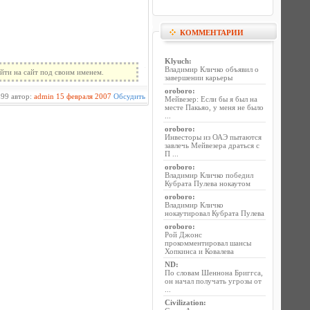
КОММЕНТАРИИ
Klyuch
:
Владимир Кличко объявил о
йти на сайт под своим именем.
завершении карьеры
oroboro
:
99 автор:
admin
15 февраля 2007
Обсудить
Мейвезер: Если бы я был на
месте Пакьяо, у меня не было
...
oroboro
:
Инвесторы из ОАЭ пытаются
завлечь Мейвезера драться с
П ...
oroboro
:
Владимир Кличко победил
Кубрата Пулева нокаутом
oroboro
:
Владимир Кличко
нокаутировал Кубрата Пулева
oroboro
:
Рой Джонс
прокомментировал шансы
Хопкинса и Ковалева
ND
:
По словам Шеннона Бриггса,
он начал получать угрозы от
...
Civilization
: