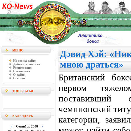
МЕНЮ
Дэвид Хэй: «Ник
Новое на сайте
мною драться»
Добавить новость
Регистрация
Статистика
Британский бокс
О сайте
Ссылки
первом тяжел
ТОП СТАТЬИ
поставивший 
чемпионский титу
КАЛЕНДАРЬ
категории, заяви
«
Сентябрь 2008
»
может найти себе