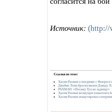
согласится на бой
Источник:
(http:/
Ссылки по теме:
Хасим Рахман о поединке с Фьюри и 
Джеймс Тони бросил вызов Дэвиду Х
РАХМАН: «Посажу Туа на задницу»
Хасим Рахман возмущен плакатом к 
Хасим Рахман нокаутировал соперни