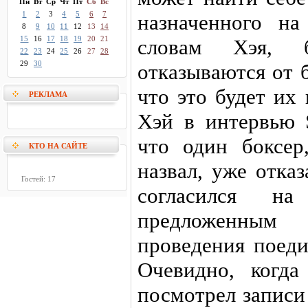
Пн
Вт
Ср
Чт
Пт
Сб
Вс
1
2
3
4
5
6
7
назначенного на
8
9
10
11
12
13
14
15
16
17
18
19
20
21
словам Хэя, бо
22
23
24
25
26
27
28
29
30
отказываются от 
что это будет их
РЕКЛАМА
Хэй в интервью S
что один боксер
КТО НА САЙТЕ
назвал, уже отка
Гостей: 17
согласился н
предложенным
проведения поеди
Очевидно, когд
посмотрел записи