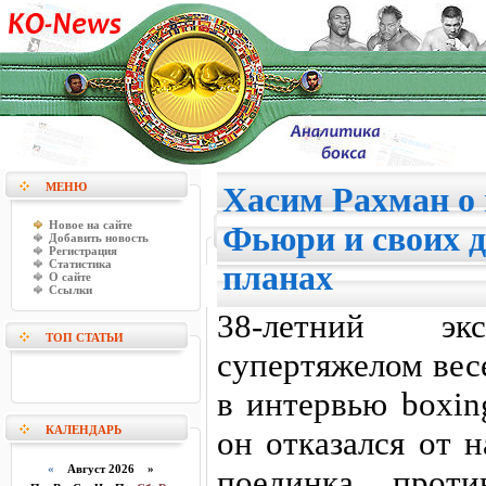
МЕНЮ
Хасим Рахман о 
Новое на сайте
Фьюри и своих 
Добавить новость
Регистрация
Статистика
планах
О сайте
Ссылки
38-летний э
ТОП СТАТЬИ
супертяжелом вес
в интервью boxin
КАЛЕНДАРЬ
он отказался от 
«
Август 2026 »
поединка проти