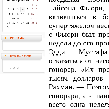
Пн
Вт
Ср
Чт
Пт
Сб
Вс
1
2
Тайсона Фьюри, 
3
4
5
7
8
9
6
10
11
12
14
15
16
включиться в б
13
17
18
19
20
21
22
23
супертяжелом вес
24
25
26
27
28
29
30
31
с Фьюри был пре
РЕКЛАМА
недели до его про
Эдди Мустаф
КТО НА САЙТЕ
отказаться от не
гонорар. «Их пр
Гостей: 22
тысяч долларов 
Рахман. — Поэтом
гонорара, а в шан
всего одна недел