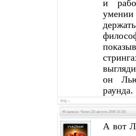
и рабо
умении
держа
фило
показ
стринг
выгляди
он Лью
раунда.
ICQ: --
#6 написал: Читач (20 августа 2008 10:28)
А вот Л