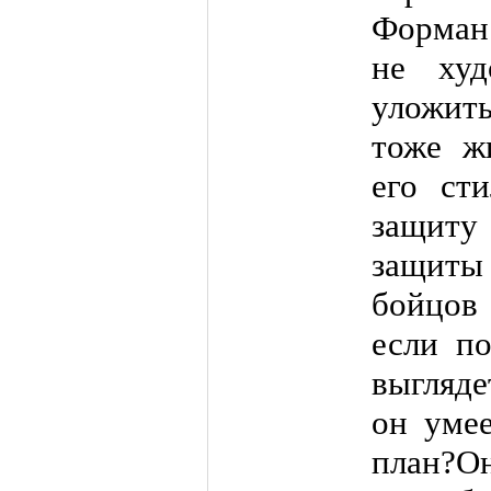
Форман
не ху
уложит
тоже ж
его ст
защиту
защиты 
бойцов
если п
выгляде
он умее
план?Он