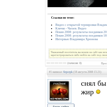
Ссылки по теме:
Видео с открытой тернировки Владим
Кличко - Чагаев. Видео
Пекин 2008: результаты поединков 20
Пекин 2008: результаты поединков 18
Интервью Владимира Хрюнова
Уважаемый посетитель вы вошли на сайт как не
зарегистрироваться либо войти на сайт под сво
(голосов: 0)
Прос
#1 написал:
6epcepk
(18 августа 2008 15:21)
снял бы
жир