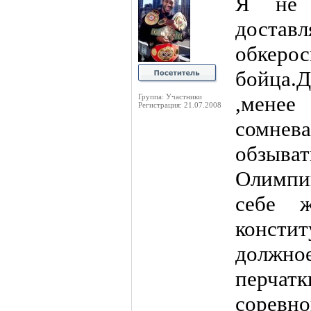
Я не 
доста
обкеро
бойца.
,менее
Группа: Участники
Регистрация: 21.07.2008
сомнев
обзы
Олимпи
себе ж
констит
должн
перча
соревн