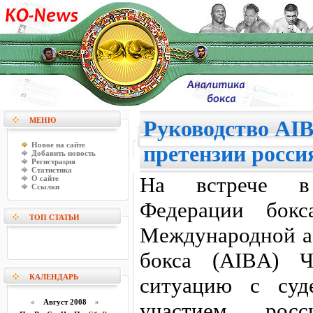
МЕНЮ
Руководство AI
Новое на сайте
претензии росси
Добавить новость
Регистрация
Статистика
На встрече в
О сайте
Ссылки
Федерации бокс
ТОП СТАТЬИ
Международной а
бокса (AIBA) 
КАЛЕНДАРЬ
ситуацию с суд
«
Август 2008
»
участием рос