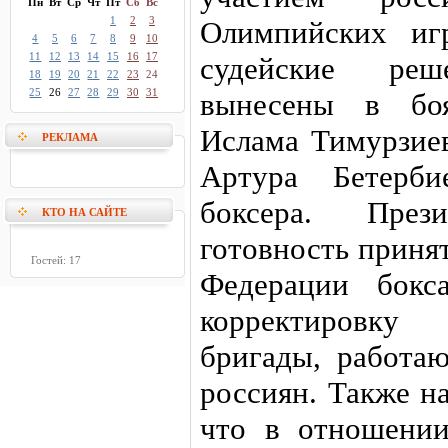
Пн
Вт
Ср
Чт
Пт
Сб
Вс
1
2
3
Олимпийских иг
4
5
6
7
8
9
10
11
12
13
14
15
16
17
судейские ре
18
19
20
21
22
23
24
25
26
27
28
29
30
31
вынесены в боя
Ислама Тимурзие
РЕКЛАМА
Артура Бетерби
боксера. Пре
КТО НА САЙТЕ
готовность приня
Гостей: 17
Федерации бокс
корректировку
бригады, работа
россиян. Также н
что в отношении