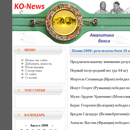
МЕНЮ
Пекин-2008: результаты боев 10 а
Новое на сайте
Предлагаем вашему вниманию резуль
Добавить новость
Регистрация
Первый полусредний вес (до 64 кг)
Статистика
О сайте
Ссылки
Мортеза Сепаванди (Иран) победил п
Ионут Георге (Румыния) победил по
ТОП СТАТЬИ
Мунх-Эрдене Уранчимег (Монголия) 
Борис Георгиев (Болгария) победил
Бредли Саундерс (Великобритания) 
КАЛЕНДАРЬ
Алексис Вастин (Франция) победил п
«
Август 2008
»