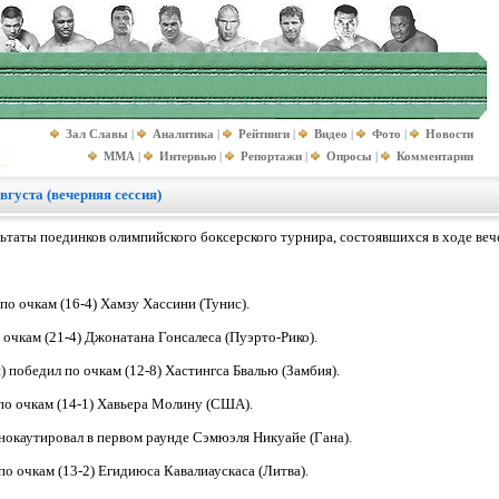
Зал Славы
|
Аналитика
|
Рейтинги
|
Видео
|
Фото
|
Новости
MMA
|
Интервью
|
Репортажи
|
Опросы
|
Комментарии
вгуста (вечерняя сессия)
таты поединков олимпийского боксерского турнира, состоявшихся в ходе вече
о очкам (16-4) Хамзу Хассини (Тунис).
 очкам (21-4) Джонатана Гонсалеса (Пуэрто-Рико).
победил по очкам (12-8) Хастингса Бвалью (Замбия).
 по очкам (14-1) Хавьера Молину (США).
нокаутировал в первом раунде Сэмюэля Никуайе (Гана).
о очкам (13-2) Егидиюса Кавалиаускаса (Литва).