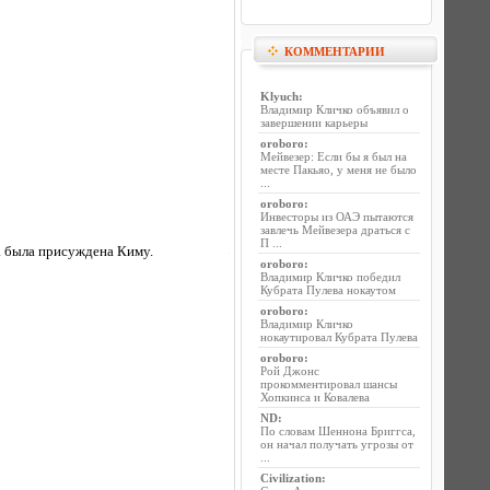
КОММЕНТАРИИ
Klyuch
:
Владимир Кличко объявил о
завершении карьеры
oroboro
:
Мейвезер: Если бы я был на
месте Пакьяо, у меня не было
...
oroboro
:
Инвесторы из ОАЭ пытаются
завлечь Мейвезера драться с
П ...
а была присуждена Киму.
oroboro
:
Владимир Кличко победил
Кубрата Пулева нокаутом
oroboro
:
Владимир Кличко
нокаутировал Кубрата Пулева
oroboro
:
Рой Джонс
прокомментировал шансы
Хопкинса и Ковалева
ND
:
По словам Шеннона Бриггса,
он начал получать угрозы от
...
Civilization
: