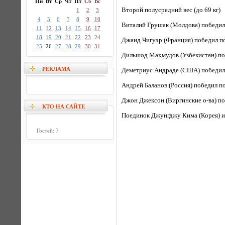
Пн
Вт
Ср
Чт
Пт
Сб
Вс
Второй полусредний вес (до 69 кг)
1
2
3
4
5
6
7
8
9
10
Виталий Грушак (Молдова) победил 
11
12
13
14
15
16
17
18
19
20
21
22
23
24
Джаид Чигуэр (Франция) победил по
25
26
27
28
29
30
31
Дильшод Махмудов (Узбекистан) поб
РЕКЛАМА
Деметриус Андраде (США) победил 
Андрей Баланов (Россия) победил п
Джон Джексон (Виргинские о-ва) по
КТО НА САЙТЕ
Поединок Джунгджу Кима (Корея) и 
Гостей: 7