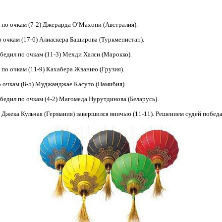
по очкам (7-2) Джерарда О’Махони (Австралия).
 очкам (17-6) Алиаскера Баширова (Туркменистан).
едил по очкам (11-3) Мехди Халси (Марокко).
по очкам (11-9) Кахабера Жванию (Грузия).
о очкам (8-5) Муджанджае Касуто (Намибия).
бедил по очкам (4-2) Магомеда Нурутдинова (Беларусь).
Джека Кульчая (Германия) завершился вничью (11-11). Решением судей побед