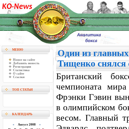
МЕНЮ
Один из главных
Новое на сайте
Тищенко снялся 
Добавить новость
Регистрация
Статистика
Британский бокс
О сайте
Ссылки
чемпионата мира
ТОП СТАТЬИ
Фрэнки Гэвин вын
в олимпийском бок
КАЛЕНДАРЬ
весом. Главный т
«
Август 2008
»
Эдвардс подтве