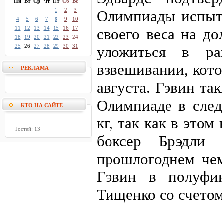
Пн
Вт
Ср
Чт
Пт
Сб
Вс
1
2
3
Олимпиады испыт
4
5
6
7
8
9
10
11
12
13
14
15
16
17
своего веса на д
18
19
20
21
22
23
24
25
26
27
28
29
30
31
уложиться в р
взвешивании, кото
РЕКЛАМА
августа. Гэвин та
Олимпиаде в след
КТО НА САЙТЕ
кг, так как в это
Гостей: 13
боксер Брэдли
прошлогоднем че
Гэвин в полуфи
Тищенко со счетом