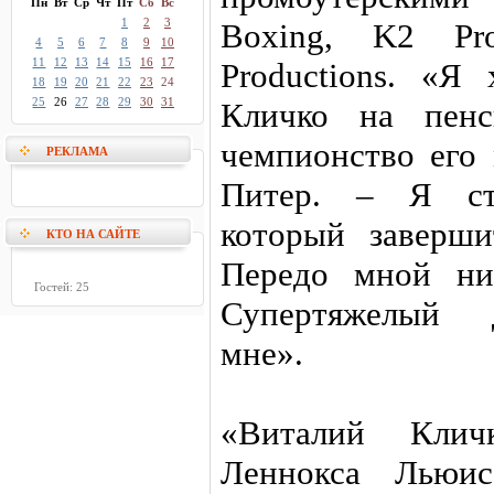
Пн
Вт
Ср
Чт
Пт
Сб
Вс
1
2
3
Boxing, K2 Pr
4
5
6
7
8
9
10
11
12
13
14
15
16
17
Productions. «Я
18
19
20
21
22
23
24
25
26
27
28
29
30
31
Кличко на пенс
чемпионство его 
РЕКЛАМА
Питер. – Я ст
который заверши
КТО НА САЙТЕ
Передо мной ни
Гостей: 25
Супертяжелый 
мне».
«Виталий Кли
Леннокса Льюис