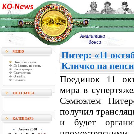
МЕНЮ
Питер: «11 октя
Новое на сайте
Кличко на пенс
Добавить новость
Регистрация
Статистика
Поединок 11 ок
О сайте
Ссылки
мира в супертяж
ТОП СТАТЬИ
Сэмюэлем Питер
получил трансля
КАЛЕНДАРЬ
и будет органи
«
Август 2008
»
промоутерскими