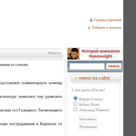
Сделать стартовой
Добавить в закладки
Новости
вшим от стихии.
ОПРОС НА САЙТЕ
редоставлять гуманитарную помощь
С кем драться Кличко?
волонтера помогают ему развозить
Берман Стиверн
Кубрат Пулев
колько сел Галицкого, Тисменицкого
Александр Поветкин
мощи пострадавшим в Карпатах от