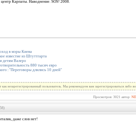
центр Карпаты. Наводнение. SOS! 2008.
оход в мэры Киева
ое известие из Штуттгарта
и детям Валеро
готворительность 880 тысяч евро
ого::"Переговоры длились 10 дней"
т как незарегистрированный пользователь. Мы рекомендуем вам зарегистрироваться либо во
Просмотров: 3021 автор:
N
58)
талик, даже слов нет!