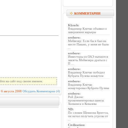
КОММЕНТАРИИ
Klyuch
:
Владимир Кличко объявил о
завершении карьеры
oroboro
:
Мейвезер: Если бы я был на
месте Пакьяо, у меня не было
...
oroboro
:
Инвесторы из ОАЭ пытаются
завлечь Мейвезера драться с
П ...
oroboro
:
Владимир Кличко победил
Кубрата Пулева нокаутом
йти на сайт под своим именем.
oroboro
:
Владимир Кличко
нокаутировал Кубрата Пулева
D
6 августа 2008
Обсудить
Комментарии (4)
oroboro
:
Рой Джонс
прокомментировал шансы
Хопкинса и Ковалева
ND
:
По словам Шеннона Бриггса,
он начал получать угрозы от
...
Civilization
: