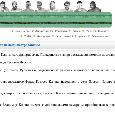
Зал Славы
|
Аналитика
|
Рейтинги
|
Видео
|
Фото
|
Новости
MMA
|
Интервью
|
Репортажи
|
Опросы
|
Комментарии
для помощи пострадавшим
 Кличко сегодня прибыл на Прикарпатье для предоставления помощи пострада
вицы Русланы Лыжичко.
во (на смену Руслане) в подтопленных районах и помогает волонтерам п
готворительного фонда Братьев Кличко находится в селе Довгом. Четыре 
, которых около 20 человек, вместе с Кличко планируют охватить сегодня нес
 и Владимир Кличко вместе с добровольцами намерены приобщиться к по