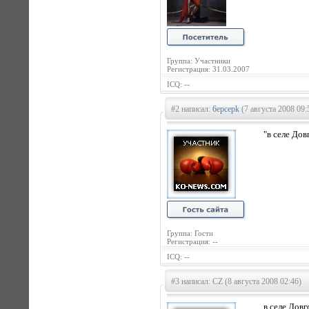
Группа: Участники
Регистрация: 31.03.2007
ICQ: --
#2 написал:
6epcepk
(7 августа 2008 09:
"в селе Довг
Группа: Гости
Регистрация: --
ICQ: --
#3 написал: CZ (8 августа 2008 02:46)
в селе Довг