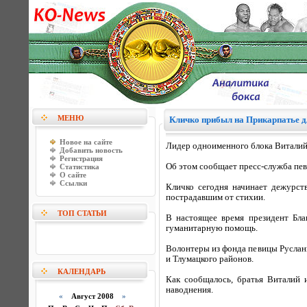
МЕНЮ
Кличко прибыл на Прикарпатье 
Новое на сайте
Лидер одноименного блока Виталий
Добавить новость
Регистрация
Об этом сообщает пресс-служба пе
Статистика
О сайте
Ссылки
Кличко сегодня начинает дежурст
пострадавшим от стихии.
ТОП СТАТЬИ
В настоящее время президент Бла
гуманитарную помощь.
Волонтеры из фонда певицы Русланы
и Тлумацкого районов.
КАЛЕНДАРЬ
Как сообщалось, братья Виталий
наводнения.
«
Август 2008
»