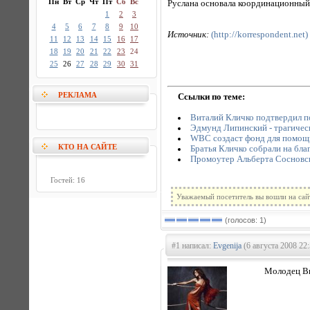
Пн
Вт
Ср
Чт
Пт
Сб
Вс
Руслана основала координационный 
1
2
3
4
5
6
7
8
9
10
Источник:
(http://korrespondent.net)
11
12
13
14
15
16
17
18
19
20
21
22
23
24
25
26
27
28
29
30
31
РЕКЛАМА
Ссылки по теме:
Виталий Кличко подтвердил п
Эдмунд Липинский - трагическ
WBC создаст фонд для помощ
КТО НА САЙТЕ
Братья Кличко собрали на бла
Промоутер Альберта Сосновск
Гостей: 16
Уважаемый посетитель вы вошли на сай
(голосов: 1)
#1 написал:
Evgenija
(6 августа 2008 22:
Молодец Ви