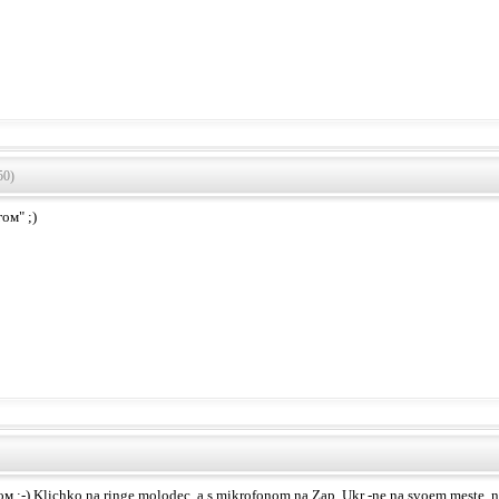
50)
ом" ;)
ом :-) Klichko na ringe molodec, a s mikrofonom na Zap. Ukr -ne na svoem meste, n