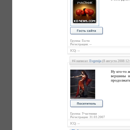
Группа: Гости
Регистрация: --
ICQ: --
#4 написал:
Evgenija
(8 августа 2008 12:
Ну кто-то ж
вершины на
продолжать
Группа: Участники
Регистрация: 31.03.2007
ICQ: --