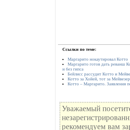
Ссылки по теме:
Маргарито нокаутировал Котто
Маргарито готов дать реванш Ко
и без гипса
Бейлисс рассудит Котто и Мейв
Котто за Хойей, тот за Мейвезе
Котто – Маргарито. Заявления п
Уважаемый посетите
незарегистрированн
рекомендуем вам за