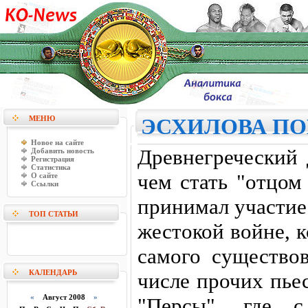
МЕНЮ
ЭСХИЛОВА ПО
Новое на сайте
Древнегреческий 
Добавить новость
Регистрация
Статистика
чем стать "отцом
О сайте
Ссылки
принимал участие
ТОП СТАТЬИ
жестокой войне, к
самого существо
КАЛЕНДАРЬ
числе прочих пье
«
Август 2008
»
"Персы", где с