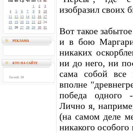
Пн
Вт
Ср
Чт
Пт
Сб
Вс
1
2
3
изобразил своих 
4
5
6
7
8
9
10
11
12
13
14
15
16
17
18
19
20
21
22
23
24
25
26
27
28
29
30
31
Вот такое забыто
и в бою Маргари
РЕКЛАМА
никаких оскорбле
ни до него, ни по
КТО НА САЙТЕ
сама собой все
Гостей: 30
вполне "древнегр
победа одного -
Лично я, наприме
(на самом деле м
никакого особого 