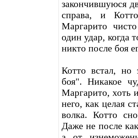
закончившуюся дв
справа, и Котт
Маргарито чист
один удар, когда т
никто после боя е
Котто встал, но
боя". Никакое чу
Маргарито, хоть 
него, как целая с
волка. Котто сно
Даже не после как
а от изнеможен