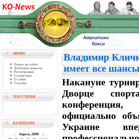
МЕНЮ
Владимир Кличк
Новое на сайте
имеет все шансы
Добавить новость
Регистрация
Статистика
Накануне турнир
О сайте
Ссылки
Дворце спорт
ТОП СТАТЬИ
конференция
официально объ
КАЛЕНДАРЬ
Украине вп
«
Апрель 2008
»
профессиональн