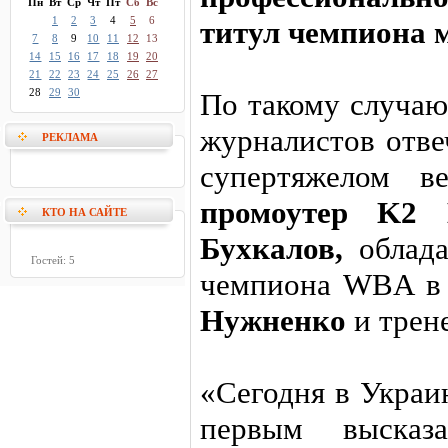
Пн
Вт
Ср
Чт
Пт
Сб
Вс
1
2
3
4
5
6
титул чемпиона 
7
8
9
10
11
12
13
14
15
16
17
18
19
20
21
22
23
24
25
26
27
28
29
30
По такому случаю
журналистов отв
РЕКЛАМА
супертяжелом 
промоутер K2 
КТО НА САЙТЕ
Бухкалов,
облада
Гостей: 5
чемпиона WBA в 
Нужненко
и трен
«Сегодня в Украи
первым высказ