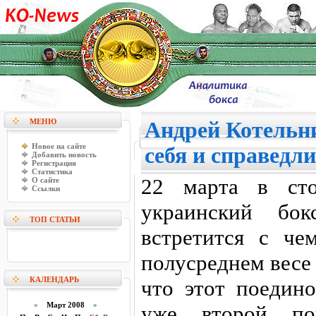
МЕНЮ
Андрей Котельни
Новое на сайте
себя и справедли
Добавить новость
Регистрация
Статистика
22 марта в сто
О сайте
Ссылки
украинский бок
ТОП СТАТЬИ
встретится с ч
полусреднем весе
КАЛЕНДАРЬ
что этот поедино
«
Март 2008
»
уже второй поп