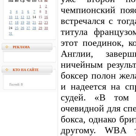
Пн
Вт
Ср
Чт
Пт
Сб
Вс
1
2
чемпионский поя
3
4
5
6
7
8
9
10
11
12
13
14
15
16
встречался с тог
17
18
19
20
21
22
23
24
25
26
27
28
29
30
титула француз
31
этот поединок, к
РЕКЛАМА
Англии, завер
ничейным результ
КТО НА САЙТЕ
боксер полон жел
и надеется на сп
Гостей: 8
судей. «В том
очевидной для сп
бокса, однако бр
другому. WBA т